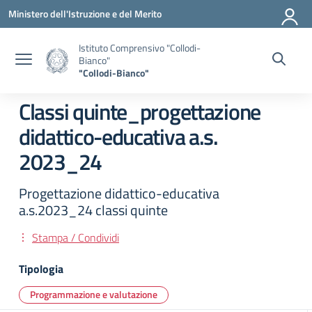
Vai ai contenuti
Vai al menu di navigazione
Vai al footer
Ministero dell'Istruzione e del Merito
Istituto Comprensivo "Collodi-
Bianco"
"Collodi-Bianco"
Classi quinte_progettazione
didattico-educativa a.s.
2023_24
Progettazione didattico-educativa
a.s.2023_24 classi quinte
Stampa / Condividi
Tipologia
Programmazione e valutazione