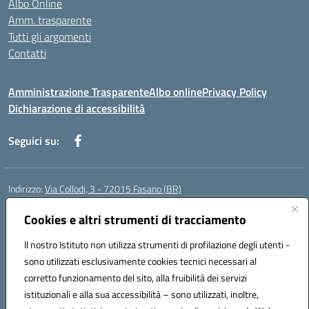
Albo Online
Amm. trasparente
Tutti gli argomenti
Contatti
Amministrazione Trasparente
Albo online
Privacy Policy
Dichiarazione di accessibilità
Seguici su:
Indirizzo:
Via Collodi, 3 - 72015 Fasano (BR)
Centralino:
0804413007
Email:
bric839004@istruzione.it
Posta elettronica certificata (PEC):
Cookies e altri strumenti di tracciamento
bric839004@pec.istruzione.it
Codice fiscale: 90059320748
Il nostro Istituto non utilizza strumenti di profilazione degli utenti -
Codice meccanografico:
BRIC839004
sono utilizzati esclusivamente cookies tecnici necessari al
Codice Indice delle Pubbliche Amministrazioni (IPA): istsc_bree02200r
corretto funzionamento del sito, alla fruibilità dei servizi
Codice unico di fatturazione (CUF): MIL3BD
istituzionali e alla sua accessibilità – sono utilizzati, inoltre,