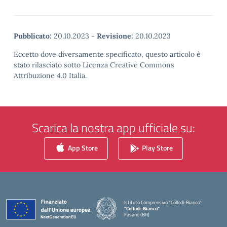
Pubblicato:
20.10.2023
-
Revisione:
20.10.2023
Eccetto dove diversamente specificato, questo articolo è
stato rilasciato sotto Licenza Creative Commons
Attribuzione 4.0 Italia.
Scarica la nostra app ufficiale su:
App Store
Play Store
Istituto Comprensivo "Collodi-Bianco"
"Collodi-Bianco"
Fasano (BR)
— Visita la pagina iniziale della scuola