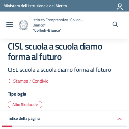
Vai ai contenuti
Vai al menu di navigazione
Vai al footer
Ministero dell'Istruzione e del Merito
Istituto Comprensivo "Collodi-
Bianco"
"Collodi-Bianco"
CISL scuola a scuola diamo
forma al futuro
CISL scuola a scuola diamo forma al futuro
Stampa / Condividi
Tipologia
Albo Sindacale
Indice della pagina