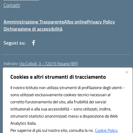
Contatti
Amministrazione Trasparente
Albo online
Privacy Policy
Dichiarazione di accessibilità
Seguici su:
Indirizzo:
Via Collodi, 3 - 72015 Fasano (BR)
Centralino:
0804413007
Email:
bric839004@istruzione.it
Posta elettronica certificata (PEC):
Cookies e altri strumenti di tracciamento
bric839004@pec.istruzione.it
Codice fiscale: 90059320748
Il nostro Istituto non utilizza strumenti di profilazione degli utenti -
Codice meccanografico:
BRIC839004
sono utilizzati esclusivamente cookies tecnici necessari al
Codice Indice delle Pubbliche Amministrazioni (IPA): istsc_bree02200r
corretto funzionamento del sito, alla fruibilità dei servizi
Codice unico di fatturazione (CUF): MIL3BD
istituzionali e alla sua accessibilità – sono utilizzati, inoltre,
strumenti statistici anonimizzati messi a disposizione da Web
Analytics Italia.
Hosting & Powered by 3D Solution S.r.l.
Per saperne di più sul nostro sito, consulta la ns.
Cookie Policy.