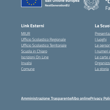
"
F
— 
Link Esterni
La Scuo
MIUR
Presenta
Ufficio Scolastico Regionale
I luoghi
Ufficio Scolastico Territoriale
Le perso
Scuola in Chiaro
I numeri 
Iscrizioni On Line
Le carte 
Invalsi
Organizz
Comune
La storia
Amministrazione Trasparente
Albo online
Privacy Poli