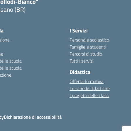
Collodi-Bianco"
asano (BR)
Visita la pagina iniziale della scuola
la
I Servizi
zione
Personale scolastico
Famiglie e studenti
ne
Percorsi di studio
della scuola
Tutti i servizi
della scuola
Didattica
azione
Offerta formativa
Le schede didattiche
I progetti delle classi
cy
Dichiarazione di accessibilità