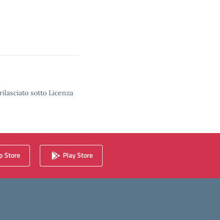
rilasciato sotto Licenza
 Store
Play Store