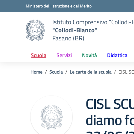
Vai ai contenuti
Vai al menu di navigazione
Vai al footer
Ministero dell'Istruzione e del Merito
Istituto Comprensivo "Collodi-
"Collodi-Bianco"
Fasano (BR)
Scuola
Servizi
Novità
Didattica
Home
Scuola
Le carte della scuola
CISL SC
CISL SC
diamo fo