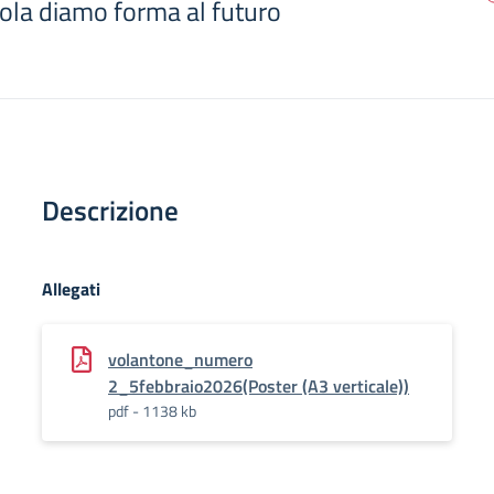
uola diamo forma al futuro
Descrizione
Allegati
volantone_numero
2_5febbraio2026(Poster (A3 verticale))
pdf - 1138 kb