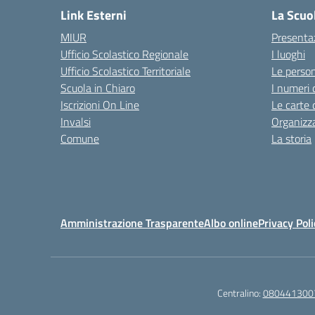
Link Esterni
La Scuo
MIUR
Presenta
Ufficio Scolastico Regionale
I luoghi
Ufficio Scolastico Territoriale
Le perso
Scuola in Chiaro
I numeri 
Iscrizioni On Line
Le carte 
Invalsi
Organizz
Comune
La storia
Amministrazione Trasparente
Albo online
Privacy Poli
Centralino:
080441300