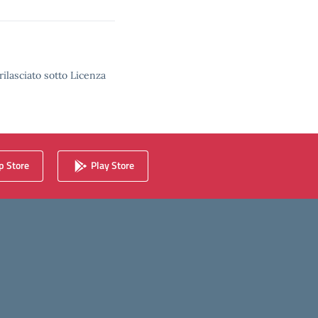
rilasciato sotto Licenza
 Store
Play Store