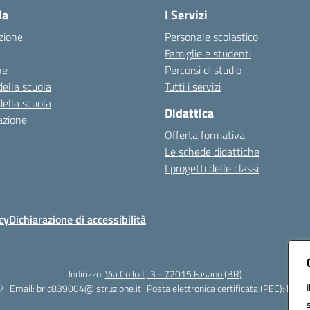
la
I Servizi
zione
Personale scolastico
Famiglie e studenti
ne
Percorsi di studio
della scuola
Tutti i servizi
della scuola
Didattica
azione
Offerta formativa
Le schede didattiche
I progetti delle classi
cy
Dichiarazione di accessibilità
Indirizzo:
Via Collodi, 3 - 72015 Fasano (BR)
7
Email:
bric839004@istruzione.it
Posta elettronica certificata (PEC):
bric8