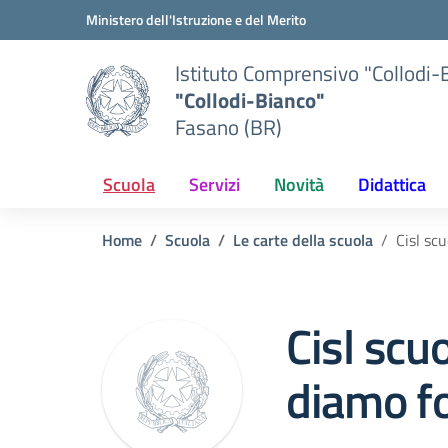
Vai ai contenuti
Vai al menu di navigazione
Vai al footer
Ministero dell'Istruzione e del Merito
Istituto Comprensivo "Collodi-
"Collodi-Bianco"
Fasano (BR)
Scuola
Servizi
Novità
Didattica
Home
Scuola
Le carte della scuola
Cisl sc
Cisl scu
diamo fo