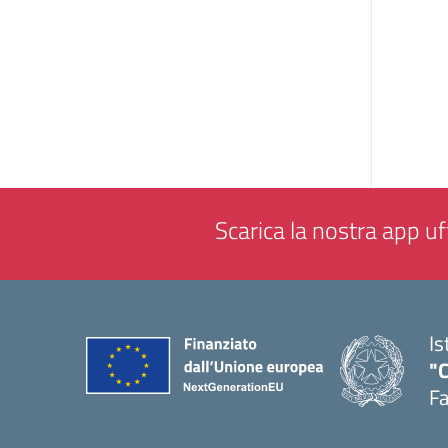
Scarica la nostra app uff
Is
"
F
— 