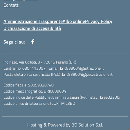
Contatti
Amministrazione Trasparente
Albo online
Privacy Policy
Dichiarazione di accessibilità
Seguici su:
Indirizzo:
Via Collodi, 3 - 72015 Fasano (BR)
Centralino:
0804413007
Email:
bric839004@istruzione.it
Posta elettronica certificata (PEC):
bric839004@pec.istruzione.it
Codice fiscale: 90059320748
Codice meccanografico:
BRIC839004
Codice Indice delle Pubbliche Amministrazioni (IPA): istsc_bree02200r
Codice unico di fatturazione (CUF): MIL3BD
Hosting & Powered by 3D Solution S.r.l.