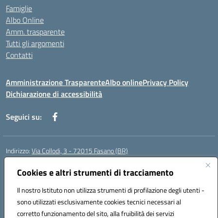
Famiglie
Albo Online
Amm. trasparente
Tutti gli argomenti
Contatti
Amministrazione Trasparente
Albo online
Privacy Policy
Dichiarazione di accessibilità
Seguici su:
Indirizzo:
Via Collodi, 3 - 72015 Fasano (BR)
Centralino:
0804413007
Email:
bric839004@istruzione.it
Posta elettronica certificata (PEC):
Cookies e altri strumenti di tracciamento
bric839004@pec.istruzione.it
Codice fiscale: 90059320748
Il nostro Istituto non utilizza strumenti di profilazione degli utenti -
Codice meccanografico:
BRIC839004
sono utilizzati esclusivamente cookies tecnici necessari al
Codice Indice delle Pubbliche Amministrazioni (IPA): istsc_bree02200r
corretto funzionamento del sito, alla fruibilità dei servizi