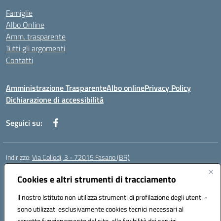
Famiglie
Albo Online
Amm. trasparente
Tutti gli argomenti
Contatti
Amministrazione Trasparente
Albo online
Privacy Policy
Dichiarazione di accessibilità
Seguici su:
Indirizzo:
Via Collodi, 3 - 72015 Fasano (BR)
Centralino:
0804413007
Email:
bric839004@istruzione.it
Posta elettronica certificata (PEC):
Cookies e altri strumenti di tracciamento
bric839004@pec.istruzione.it
Codice fiscale: 90059320748
Il nostro Istituto non utilizza strumenti di profilazione degli utenti -
Codice meccanografico:
BRIC839004
sono utilizzati esclusivamente cookies tecnici necessari al
Codice Indice delle Pubbliche Amministrazioni (IPA): istsc_bree02200r
corretto funzionamento del sito, alla fruibilità dei servizi