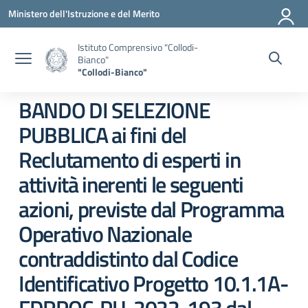
Vai ai contenuti
Vai al menu di navigazione
Vai al footer
Ministero dell'Istruzione e del Merito
Istituto Comprensivo "Collodi-
Bianco"
"Collodi-Bianco"
BANDO DI SELEZIONE
PUBBLICA ai fini del
Reclutamento di esperti in
attività inerenti le seguenti
azioni, previste dal Programma
Operativo Nazionale
contraddistinto dal Codice
Identificativo Progetto 10.1.1A-