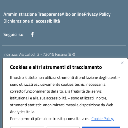
Amministrazione Trasparente
Albo online
Privacy Policy
Dichiarazione di accessibilità
Seguici su:
Indirizzo:
Via Collodi, 3 - 72015 Fasano (BR)
Centralino:
0804413007
Email:
bric839004@istruzione.it
Posta elettronica certificata (PEC):
Cookies e altri strumenti di tracciamento
bric839004@pec.istruzione.it
Codice fiscale: 90059320748
Il nostro Istituto non utilizza strumenti di profilazione degli utenti -
Codice meccanografico:
BRIC839004
sono utilizzati esclusivamente cookies tecnici necessari al
Codice Indice delle Pubbliche Amministrazioni (IPA): istsc_bree02200r
corretto funzionamento del sito, alla fruibilità dei servizi
Codice unico di fatturazione (CUF): MIL3BD
istituzionali e alla sua accessibilità – sono utilizzati, inoltre,
strumenti statistici anonimizzati messi a disposizione da Web
Analytics Italia.
Hosting & Powered by 3D Solution S.r.l.
Per saperne di più sul nostro sito, consulta la ns.
Cookie Policy.
Concept & Design by Designers Italia