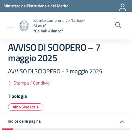
Vai ai contenuti
Vai al menu di navigazione
Vai al footer
Ministero dell'Istruzione e del Merito
Istituto Comprensivo "Collodi-
Bianco"
"Collodi-Bianco"
AVVISO DI SCIOPERO – 7
maggio 2025
AVVISO DI SCIOPERO - 7 maggio 2025
Stampa / Condividi
Tipologia
Albo Sindacale
Indice della pagina