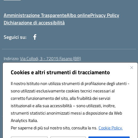
Amministrazione Trasparente
Albo online
Privacy Policy
Dichiarazione di accessibilità
Seguici su:
Indirizzo:
Via Collodi, 3 - 72015 Fasano (BR)
Centralino:
0804413007
Email:
bric839004@istruzione.it
Posta elettronica certificata (PEC):
Cookies e altri strumenti di tracciamento
bric839004@pec.istruzione.it
Codice fiscale: 90059320748
Il nostro Istituto non utilizza strumenti di profilazione degli utenti -
Codice meccanografico:
BRIC839004
sono utilizzati esclusivamente cookies tecnici necessari al
Codice Indice delle Pubbliche Amministrazioni (IPA): istsc_bree02200r
corretto funzionamento del sito, alla fruibilità dei servizi
Codice unico di fatturazione (CUF): MIL3BD
istituzionali e alla sua accessibilità – sono utilizzati, inoltre,
strumenti statistici anonimizzati messi a disposizione da Web
Analytics Italia.
Hosting & Powered by 3D Solution S.r.l.
Per saperne di più sul nostro sito, consulta la ns.
Cookie Policy.
Concept & Design by Designers Italia