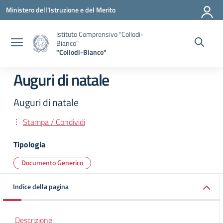
Vai ai contenuti
Vai al menu di navigazione
Vai al footer
Ministero dell'Istruzione e del Merito
Istituto Comprensivo "Collodi-
Bianco"
"Collodi-Bianco"
Auguri di natale
Auguri di natale
Stampa / Condividi
Tipologia
Documento Generico
Indice della pagina
Descrizione