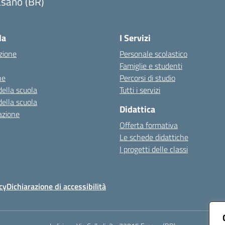
asano (BR)
Visita la pagina iniziale della scuola
la
I Servizi
zione
Personale scolastico
Famiglie e studenti
ne
Percorsi di studio
della scuola
Tutti i servizi
della scuola
Didattica
azione
Offerta formativa
Le schede didattiche
I progetti delle classi
cy
Dichiarazione di accessibilità