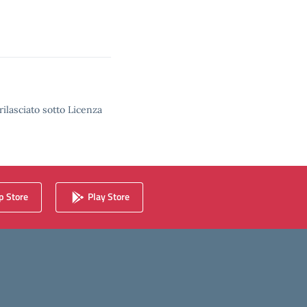
rilasciato sotto Licenza
 Store
Play Store