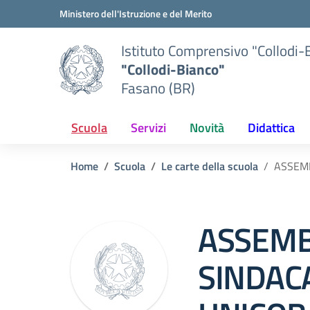
Vai ai contenuti
Vai al menu di navigazione
Vai al footer
Ministero dell'Istruzione e del Merito
Istituto Comprensivo "Collodi-
"Collodi-Bianco"
Fasano (BR)
Scuola
Servizi
Novità
Didattica
Home
Scuola
Le carte della scuola
ASSEMB
ASSEM
SINDACA