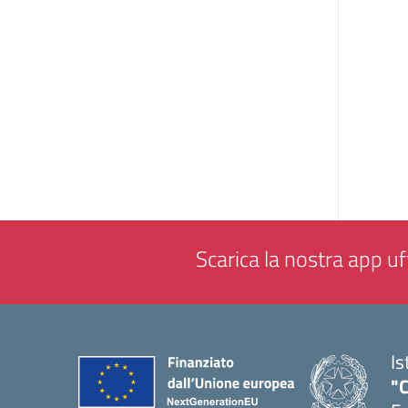
Scarica la nostra app uff
Is
"