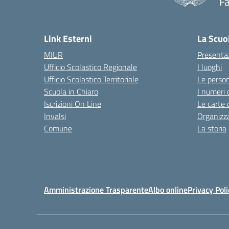
F
— 
Link Esterni
La Scuo
MIUR
Presenta
Ufficio Scolastico Regionale
I luoghi
Ufficio Scolastico Territoriale
Le perso
Scuola in Chiaro
I numeri 
Iscrizioni On Line
Le carte 
Invalsi
Organizz
Comune
La storia
Amministrazione Trasparente
Albo online
Privacy Poli