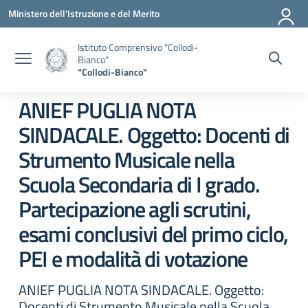
Vai ai contenuti
Vai al menu di navigazione
Vai al footer
Ministero dell'Istruzione e del Merito
Istituto Comprensivo "Collodi-
Bianco"
"Collodi-Bianco"
ANIEF PUGLIA NOTA
SINDACALE. Oggetto: Docenti di
Strumento Musicale nella
Scuola Secondaria di I grado.
Partecipazione agli scrutini,
esami conclusivi del primo ciclo,
PEI e modalità di votazione
ANIEF PUGLIA NOTA SINDACALE. Oggetto:
Docenti di Strumento Musicale nella Scuola