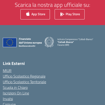
Scarica la nostra app ufficiale su:
App Store
Play Store
Istituto Comprensivo "Collodi-Bianco"
"Collodi-Bianco"
Fasano (BR)
— Visita la pagina iniziale della scuola
Link Esterni
MIUR
Ufficio Scolastico Regionale
Ufficio Scolastico Territoriale
Scuola in Chiaro
Iscrizioni On Line
Invalsi
Comune