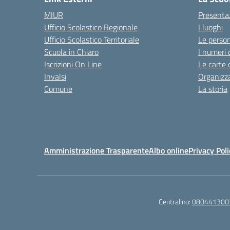
MIUR
Presenta
Ufficio Scolastico Regionale
I luoghi
Ufficio Scolastico Territoriale
Le perso
Scuola in Chiaro
I numeri 
Iscrizioni On Line
Le carte 
Invalsi
Organizz
Comune
La storia
Amministrazione Trasparente
Albo online
Privacy Poli
Centralino:
080441300