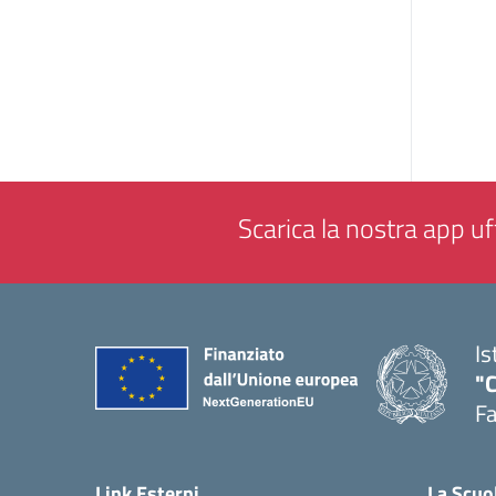
Scarica la nostra app uff
Is
"
F
— 
Link Esterni
La Scuo