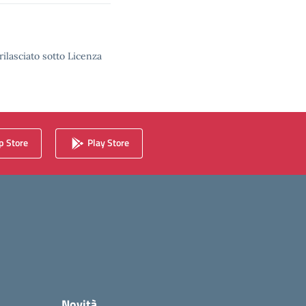
rilasciato sotto Licenza
 Store
Play Store
Novità