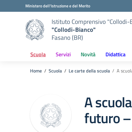
Vai ai contenuti
Vai al menu di navigazione
Vai al footer
Ministero dell'Istruzione e del Merito
Istituto Comprensivo "Collodi-
"Collodi-Bianco"
Fasano (BR)
Scuola
Servizi
Novità
Didattica
Home
Scuola
Le carte della scuola
A scuol
A scuola
futuro –