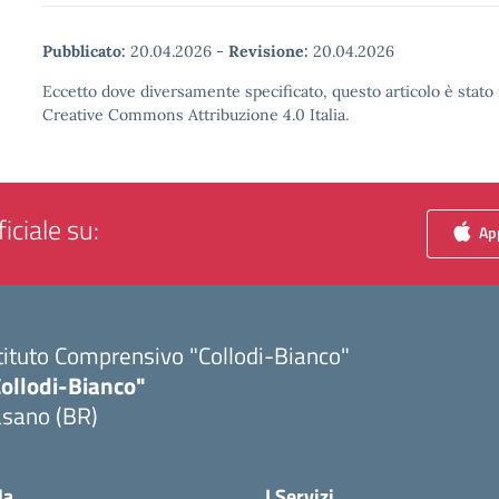
Pubblicato:
20.04.2026
-
Revisione:
20.04.2026
Eccetto dove diversamente specificato, questo articolo è stato 
Creative Commons Attribuzione 4.0 Italia.
iciale su:
App
tituto Comprensivo "Collodi-Bianco"
Collodi-Bianco"
asano (BR)
Visita la pagina iniziale della scuola
la
I Servizi