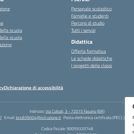
zione
Personale scolastico
Famiglie e studenti
ne
Percorsi di studio
della scuola
Tutti i servizi
della scuola
Didattica
azione
Offerta formativa
Le schede didattiche
I progetti delle classi
cy
Dichiarazione di accessibilità
Indirizzo:
Via Collodi, 3 - 72015 Fasano (BR)
7
Email:
bric839004@istruzione.it
Posta elettronica certificata (PEC):
bric8
Codice fiscale: 90059320748