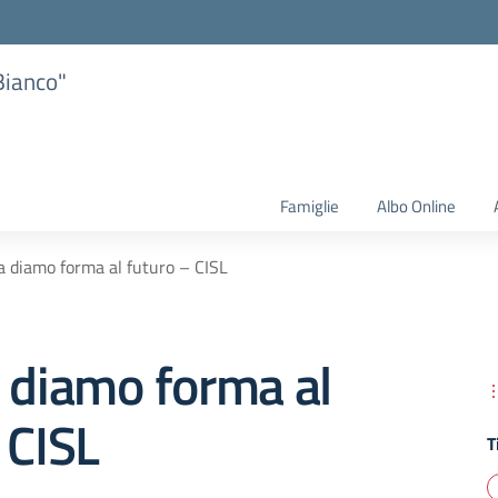
Bianco"
Famiglie
Albo Online
a diamo forma al futuro – CISL
 diamo forma al
 CISL
T