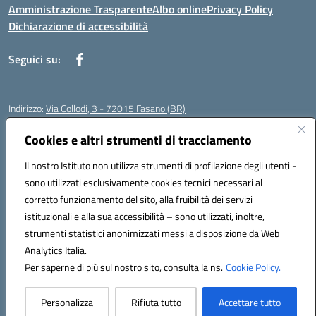
Amministrazione Trasparente
Albo online
Privacy Policy
Dichiarazione di accessibilità
Seguici su:
Indirizzo:
Via Collodi, 3 - 72015 Fasano (BR)
Centralino:
0804413007
Email:
bric839004@istruzione.it
Posta elettronica certificata (PEC):
Cookies e altri strumenti di tracciamento
bric839004@pec.istruzione.it
Codice fiscale: 90059320748
Il nostro Istituto non utilizza strumenti di profilazione degli utenti -
Codice meccanografico:
BRIC839004
sono utilizzati esclusivamente cookies tecnici necessari al
Codice Indice delle Pubbliche Amministrazioni (IPA): istsc_bree02200r
corretto funzionamento del sito, alla fruibilità dei servizi
Codice unico di fatturazione (CUF): MIL3BD
istituzionali e alla sua accessibilità – sono utilizzati, inoltre,
strumenti statistici anonimizzati messi a disposizione da Web
Analytics Italia.
Hosting & Powered by 3D Solution S.r.l.
Per saperne di più sul nostro sito, consulta la ns.
Cookie Policy.
Concept & Design by Designers Italia
Personalizza
Rifiuta tutto
Accettare tutto