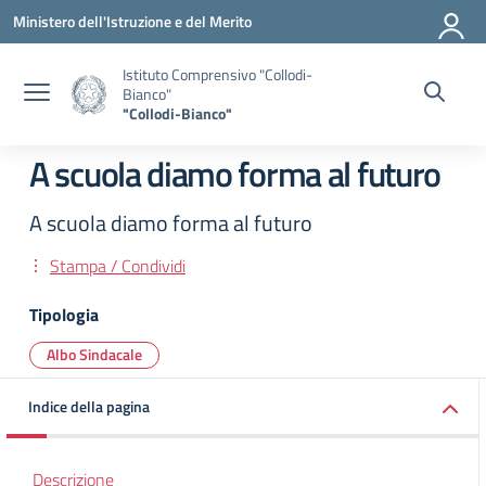
Vai ai contenuti
Vai al menu di navigazione
Vai al footer
Ministero dell'Istruzione e del Merito
Istituto Comprensivo "Collodi-
Bianco"
"Collodi-Bianco"
A scuola diamo forma al futuro
A scuola diamo forma al futuro
Stampa / Condividi
Tipologia
Albo Sindacale
Indice della pagina
Descrizione