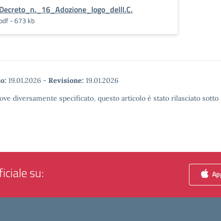
Decreto_n._16_Adozione_logo_dellI.C.
pdf - 673 kb
o:
19.01.2026
-
Revisione:
19.01.2026
ove diversamente specificato, questo articolo è stato rilasciato sott
iciale su:
App