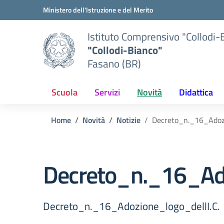
Vai ai contenuti
Vai al menu di navigazione
Vai al footer
Ministero dell'Istruzione e del Merito
Istituto Comprensivo "Collodi-
"Collodi-Bianco"
Fasano (BR)
Scuola
Servizi
Novità
Didattica
Home
Novità
Notizie
Decreto_n._16_Adozi
Decreto_n._16_Ado
Decreto_n._16_Adozione_logo_dellI.C.