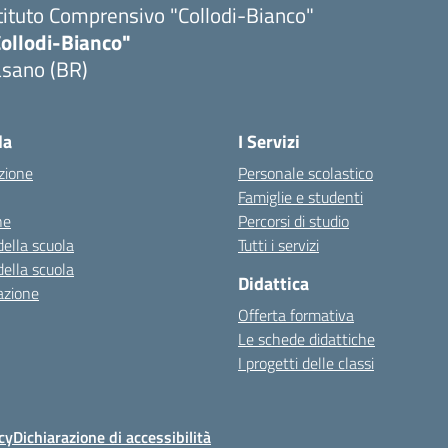
tituto Comprensivo "Collodi-Bianco"
Collodi-Bianco"
asano (BR)
Visita la pagina iniziale della scuola
la
I Servizi
zione
Personale scolastico
Famiglie e studenti
ne
Percorsi di studio
della scuola
Tutti i servizi
della scuola
Didattica
azione
Offerta formativa
Le schede didattiche
I progetti delle classi
cy
Dichiarazione di accessibilità