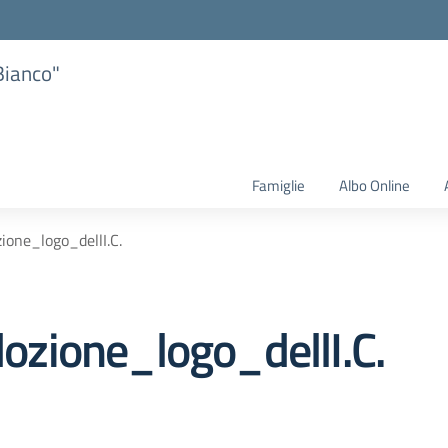
Bianco"
Famiglie
Albo Online
one_logo_dellI.C.
zione_logo_dellI.C.