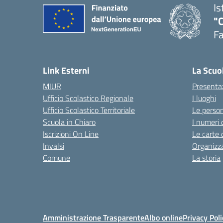
Is
"
F
— 
Link Esterni
La Scuo
MIUR
Presenta
Ufficio Scolastico Regionale
I luoghi
Ufficio Scolastico Territoriale
Le perso
Scuola in Chiaro
I numeri 
Iscrizioni On Line
Le carte 
Invalsi
Organizz
Comune
La storia
Amministrazione Trasparente
Albo online
Privacy Poli