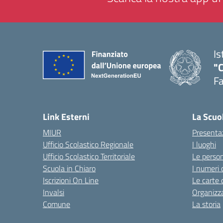
Is
"
F
— 
Link Esterni
La Scuo
MIUR
Presenta
Ufficio Scolastico Regionale
I luoghi
Ufficio Scolastico Territoriale
Le perso
Scuola in Chiaro
I numeri 
Iscrizioni On Line
Le carte 
Invalsi
Organizz
Comune
La storia