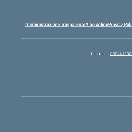
Amministrazione Trasparente
Albo online
Privacy Poli
Centralino:
080441300