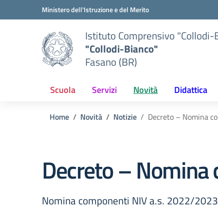
Vai ai contenuti
Vai al menu di navigazione
Vai al footer
Ministero dell'Istruzione e del Merito
Istituto Comprensivo "Collodi-
"Collodi-Bianco"
Fasano (BR)
Scuola
Servizi
Novità
Didattica
Home
Novità
Notizie
Decreto – Nomina co
Decreto – Nomina 
Nomina componenti NIV a.s. 2022/2023