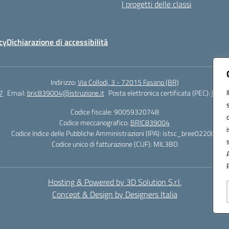
I progetti delle classi
cy
Dichiarazione di accessibilità
Indirizzo:
Via Collodi, 3 - 72015 Fasano (BR)
7
Email:
bric839004@istruzione.it
Posta elettronica certificata (PEC):
bric8
Codice fiscale: 90059320748
Codice meccanografico:
BRIC839004
Codice Indice delle Pubbliche Amministrazioni (IPA): istsc_bree02200r
Codice unico di fatturazione (CUF): MIL3BD
Hosting & Powered by 3D Solution S.r.l.
Concept & Design by Designers Italia