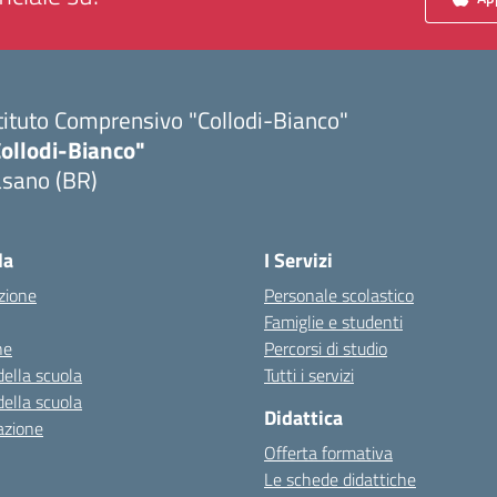
tituto Comprensivo "Collodi-Bianco"
Collodi-Bianco"
asano (BR)
Visita la pagina iniziale della scuola
la
I Servizi
zione
Personale scolastico
Famiglie e studenti
ne
Percorsi di studio
della scuola
Tutti i servizi
della scuola
Didattica
azione
Offerta formativa
Le schede didattiche