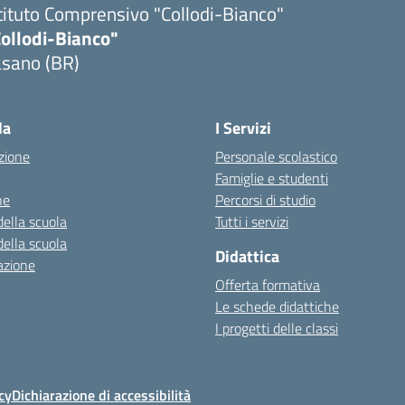
tituto Comprensivo "Collodi-Bianco"
Collodi-Bianco"
asano (BR)
Visita la pagina iniziale della scuola
la
I Servizi
zione
Personale scolastico
Famiglie e studenti
ne
Percorsi di studio
della scuola
Tutti i servizi
della scuola
Didattica
azione
Offerta formativa
Le schede didattiche
I progetti delle classi
cy
Dichiarazione di accessibilità