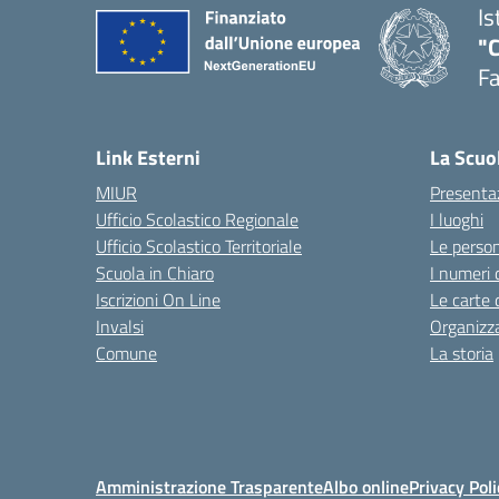
Is
"
F
— 
Link Esterni
La Scuo
MIUR
Presenta
Ufficio Scolastico Regionale
I luoghi
Ufficio Scolastico Territoriale
Le perso
Scuola in Chiaro
I numeri 
Iscrizioni On Line
Le carte 
Invalsi
Organizz
Comune
La storia
Amministrazione Trasparente
Albo online
Privacy Poli