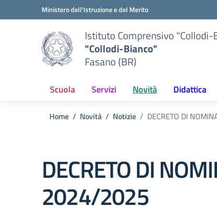
Vai ai contenuti
Vai al menu di navigazione
Vai al footer
Ministero dell'Istruzione e del Merito
Istituto Comprensivo "Collodi-
"Collodi-Bianco"
Fasano (BR)
Scuola
Servizi
Novità
Didattica
Home
Novità
Notizie
DECRETO DI NOMINA
DECRETO DI NOMIN
2024/2025