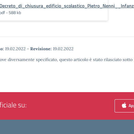
Decreto_di_chiusura_edificio_scolastico_Pietro_Nenni__Infanzi
pdf - 588 kb
o:
19.02.2022
-
Revisione:
19.02.2022
ove diversamente specificato, questo articolo è stato rilasciato sott
iciale su:
App