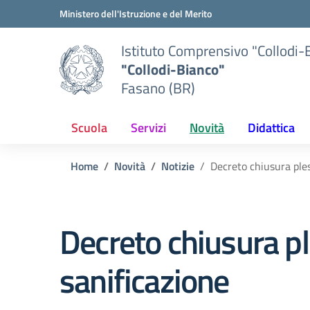
Vai ai contenuti
Vai al menu di navigazione
Vai al footer
Ministero dell'Istruzione e del Merito
Istituto Comprensivo "Collodi-
"Collodi-Bianco"
Fasano (BR)
Scuola
Servizi
Novità
Didattica
Home
Novità
Notizie
Decreto chiusura ples
Decreto chiusura pl
sanificazione