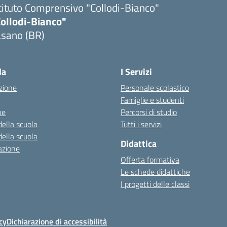
tituto Comprensivo "Collodi-Bianco"
Collodi-Bianco"
asano (BR)
Visita la pagina iniziale della scuola
la
I Servizi
zione
Personale scolastico
Famiglie e studenti
ne
Percorsi di studio
della scuola
Tutti i servizi
della scuola
Didattica
azione
Offerta formativa
Le schede didattiche
I progetti delle classi
cy
Dichiarazione di accessibilità