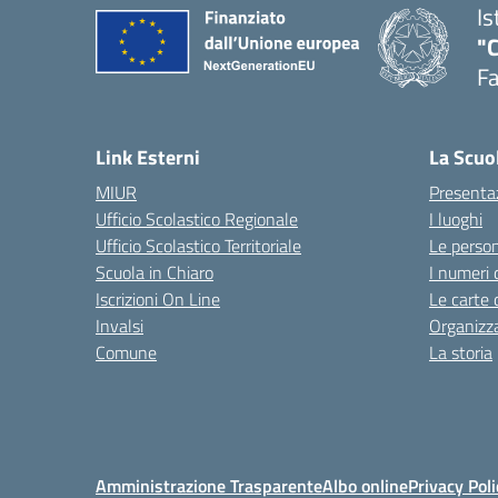
Is
"
F
— 
Link Esterni
La Scuo
MIUR
Presenta
Ufficio Scolastico Regionale
I luoghi
Ufficio Scolastico Territoriale
Le perso
Scuola in Chiaro
I numeri 
Iscrizioni On Line
Le carte 
Invalsi
Organizz
Comune
La storia
Amministrazione Trasparente
Albo online
Privacy Poli