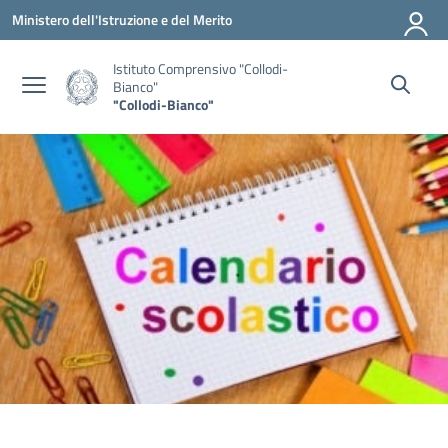
Vai ai contenuti
Vai al menu di navigazione
Vai al footer
Ministero dell'Istruzione e del Merito
Istituto Comprensivo "Collodi-
Bianco"
"Collodi-Bianco"