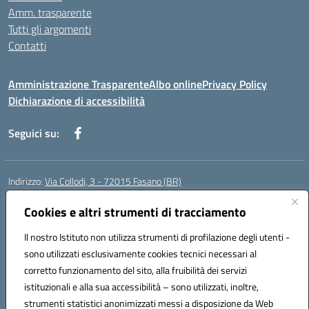
Amm. trasparente
Tutti gli argomenti
Contatti
Amministrazione Trasparente
Albo online
Privacy Policy
Dichiarazione di accessibilità
Seguici su:
Indirizzo:
Via Collodi, 3 - 72015 Fasano (BR)
Centralino:
0804413007
Email:
bric839004@istruzione.it
Posta elettronica certificata (PEC):
Cookies e altri strumenti di tracciamento
bric839004@pec.istruzione.it
Codice fiscale: 90059320748
Il nostro Istituto non utilizza strumenti di profilazione degli utenti -
Codice meccanografico:
BRIC839004
sono utilizzati esclusivamente cookies tecnici necessari al
Codice Indice delle Pubbliche Amministrazioni (IPA): istsc_bree02200r
corretto funzionamento del sito, alla fruibilità dei servizi
Codice unico di fatturazione (CUF): MIL3BD
istituzionali e alla sua accessibilità – sono utilizzati, inoltre,
strumenti statistici anonimizzati messi a disposizione da Web