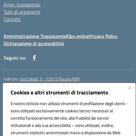
Amm. trasparente
Tutti gli argomenti
Contatti
Amministrazione Trasparente
Albo online
Privacy Policy
Dichiarazione di accessibilità
Seguici su:
Indirizzo:
Via Collodi, 3 - 72015 Fasano (BR)
Centralino:
0804413007
Email:
bric839004@istruzione.it
Posta elettronica certificata (PEC):
Cookies e altri strumenti di tracciamento
bric839004@pec.istruzione.it
Codice fiscale: 90059320748
Il nostro Istituto non utilizza strumenti di profilazione degli utenti -
Codice meccanografico:
BRIC839004
sono utilizzati esclusivamente cookies tecnici necessari al
Codice Indice delle Pubbliche Amministrazioni (IPA): istsc_bree02200r
corretto funzionamento del sito, alla fruibilità dei servizi
Codice unico di fatturazione (CUF): MIL3BD
istituzionali e alla sua accessibilità – sono utilizzati, inoltre,
strumenti statistici anonimizzati messi a disposizione da Web