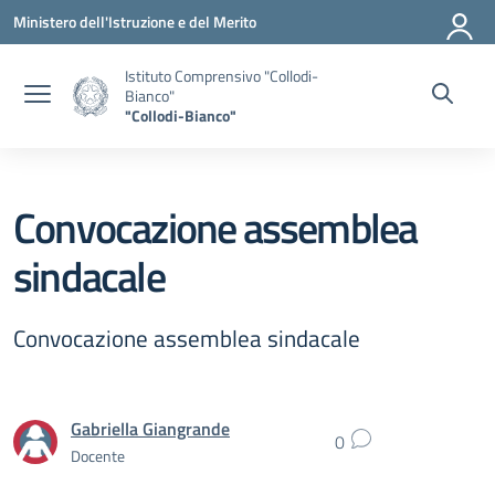
Vai ai contenuti
Vai al menu di navigazione
Vai al footer
Ministero dell'Istruzione e del Merito
Istituto Comprensivo "Collodi-
Bianco"
"Collodi-Bianco"
Convocazione assemblea
sindacale
Convocazione assemblea sindacale
Gabriella Giangrande
0
Docente