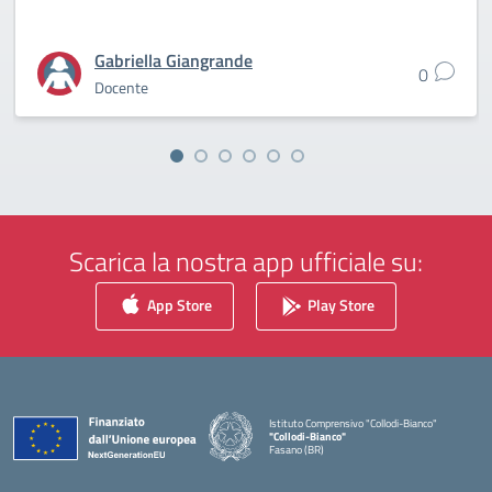
Gabriella Giangrande
0
Docente
Scarica la nostra app ufficiale su:
App Store
Play Store
Istituto Comprensivo "Collodi-Bianco"
"Collodi-Bianco"
Fasano (BR)
— Visita la pagina iniziale della scuola