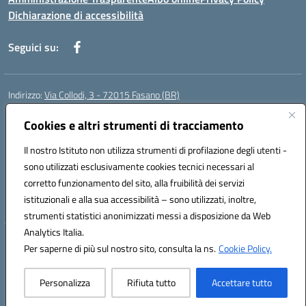
Dichiarazione di accessibilità
Seguici su:
Indirizzo:
Via Collodi, 3 - 72015 Fasano (BR)
Centralino:
0804413007
Email:
bric839004@istruzione.it
Posta elettronica certificata (PEC):
Cookies e altri strumenti di tracciamento
bric839004@pec.istruzione.it
Codice fiscale: 90059320748
Il nostro Istituto non utilizza strumenti di profilazione degli utenti -
Codice meccanografico:
BRIC839004
sono utilizzati esclusivamente cookies tecnici necessari al
Codice Indice delle Pubbliche Amministrazioni (IPA): istsc_bree02200r
corretto funzionamento del sito, alla fruibilità dei servizi
Codice unico di fatturazione (CUF): MIL3BD
istituzionali e alla sua accessibilità – sono utilizzati, inoltre,
strumenti statistici anonimizzati messi a disposizione da Web
Analytics Italia.
Hosting & Powered by 3D Solution S.r.l.
Per saperne di più sul nostro sito, consulta la ns.
Cookie Policy.
Concept & Design by Designers Italia
Personalizza
Rifiuta tutto
Accettare tutto