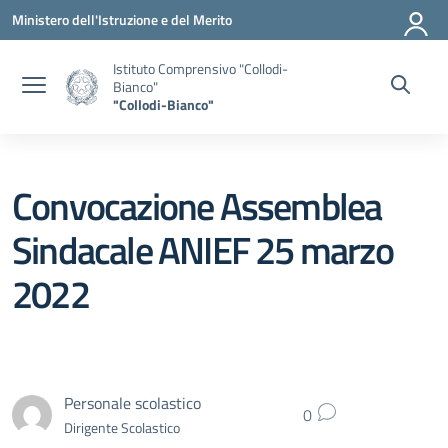
Vai ai contenuti
Vai al menu di navigazione
Vai al footer
Ministero dell'Istruzione e del Merito
Istituto Comprensivo "Collodi-
Bianco"
"Collodi-Bianco"
Convocazione Assemblea
Sindacale ANIEF 25 marzo
2022
Personale scolastico
0
Dirigente Scolastico