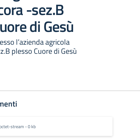
ora -sez.B
uore di Gesù
resso l’azienda agricola
.B plesso Cuore di Gesù
menti
octet-stream - 0 kb