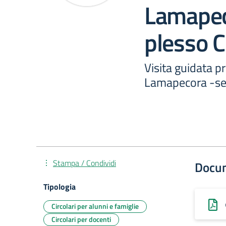
Lamapec
plesso C
Visita guidata p
Lamapecora -sez
Stampa / Condividi
Docu
Tipologia
Circolari per alunni e famiglie
Circolari per docenti