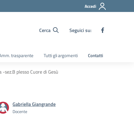
Accedi
Cerca
Seguici su:
Amm. trasparente
Tutti gli argomenti
Contatti
a -sez.B plesso Cuore di Gesù
Gabriella Giangrande
Docente