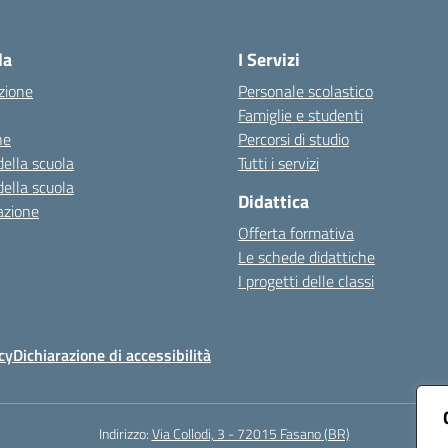
Visita la pagina iniziale della scuola
la
I Servizi
zione
Personale scolastico
Famiglie e studenti
ne
Percorsi di studio
della scuola
Tutti i servizi
della scuola
Didattica
azione
Offerta formativa
Le schede didattiche
I progetti delle classi
cy
Dichiarazione di accessibilità
Indirizzo:
Via Collodi, 3 - 72015 Fasano (BR)