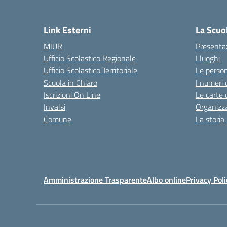
— 
Link Esterni
La Scuo
MIUR
Presenta
Ufficio Scolastico Regionale
I luoghi
Ufficio Scolastico Territoriale
Le perso
Scuola in Chiaro
I numeri 
Iscrizioni On Line
Le carte 
Invalsi
Organizz
Comune
La storia
Amministrazione Trasparente
Albo online
Privacy Poli