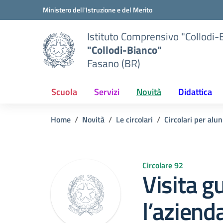
Vai ai contenuti
Vai al menu di navigazione
Vai al footer
Ministero dell'Istruzione e del Merito
Istituto Comprensivo "Collodi-
"Collodi-Bianco"
Fasano (BR)
Scuola
Servizi
Novità
Didattica
Home
Novità
Le circolari
Circolari per alun
Circolare 92
Visita g
l’aziend