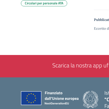
Circolari per personale ATA
Pubblicat
Eccetto d
Scarica la nostra app uff
Is
"
F