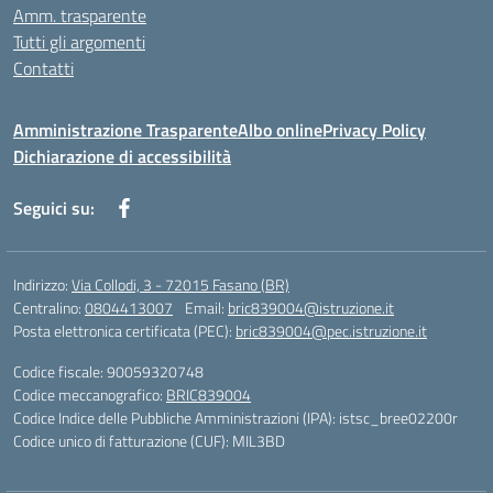
Amm. trasparente
Tutti gli argomenti
Contatti
Amministrazione Trasparente
Albo online
Privacy Policy
Dichiarazione di accessibilità
Seguici su:
Indirizzo:
Via Collodi, 3 - 72015 Fasano (BR)
Centralino:
0804413007
Email:
bric839004@istruzione.it
Posta elettronica certificata (PEC):
bric839004@pec.istruzione.it
Codice fiscale: 90059320748
Codice meccanografico:
BRIC839004
Codice Indice delle Pubbliche Amministrazioni (IPA): istsc_bree02200r
Codice unico di fatturazione (CUF): MIL3BD