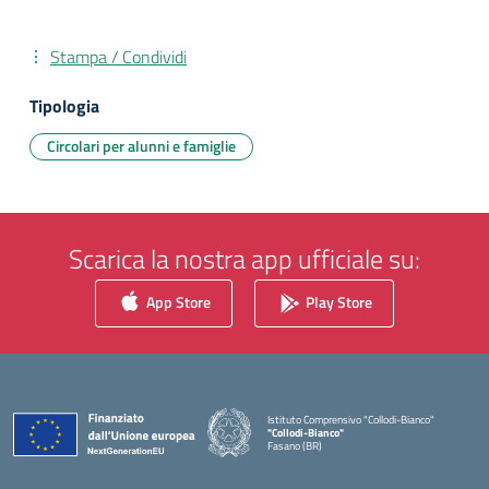
Stampa / Condividi
Tipologia
Circolari per alunni e famiglie
Scarica la nostra app ufficiale su:
App Store
Play Store
Istituto Comprensivo "Collodi-Bianco"
"Collodi-Bianco"
Fasano (BR)
— Visita la pagina iniziale della scuola