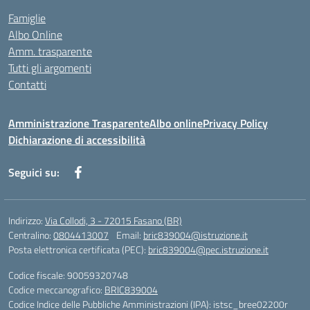
Famiglie
Albo Online
Amm. trasparente
Tutti gli argomenti
Contatti
Amministrazione Trasparente
Albo online
Privacy Policy
Dichiarazione di accessibilità
Seguici su:
Indirizzo:
Via Collodi, 3 - 72015 Fasano (BR)
Centralino:
0804413007
Email:
bric839004@istruzione.it
Posta elettronica certificata (PEC):
bric839004@pec.istruzione.it
Codice fiscale: 90059320748
Codice meccanografico:
BRIC839004
Codice Indice delle Pubbliche Amministrazioni (IPA): istsc_bree02200r