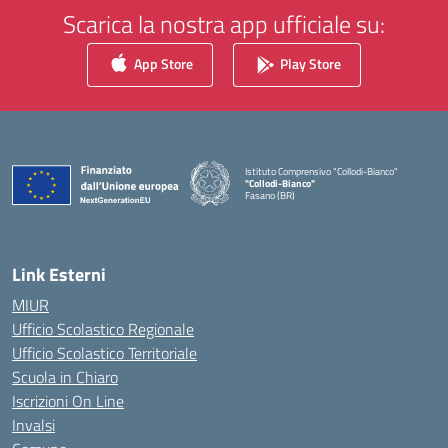
Scarica la nostra app ufficiale su:
App Store
Play Store
Istituto Comprensivo "Collodi-Bianco"
"Collodi-Bianco"
Fasano (BR)
— Visita la pagina iniziale della scuola
Link Esterni
MIUR
Ufficio Scolastico Regionale
Ufficio Scolastico Territoriale
Scuola in Chiaro
Iscrizioni On Line
Invalsi