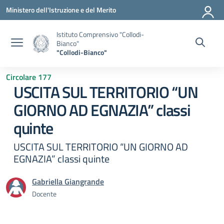
Vai ai contenuti
Vai al menu di navigazione
Vai al footer
Ministero dell'Istruzione e del Merito
Istituto Comprensivo "Collodi-
Bianco"
"Collodi-Bianco"
Circolare 177
USCITA SUL TERRITORIO “UN
GIORNO AD EGNAZIA” classi
quinte
USCITA SUL TERRITORIO “UN GIORNO AD
EGNAZIA” classi quinte
Gabriella Giangrande
Docente