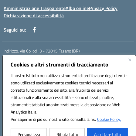
Amministrazione Trasparente
Albo online
Privacy Policy
Dichiarazione di accessibilità
Seguici su:
Indirizzo:
Via Collodi, 3 - 72015 Fasano (BR)
Centralino:
0804413007
Email:
bric839004@istruzione.it
Posta elettronica certificata (PEC):
Cookies e altri strumenti di tracciamento
bric839004@pec.istruzione.it
Codice fiscale: 90059320748
Il nostro Istituto non utilizza strumenti di profilazione degli utenti -
Codice meccanografico:
BRIC839004
sono utilizzati esclusivamente cookies tecnici necessari al
Codice Indice delle Pubbliche Amministrazioni (IPA): istsc_bree02200r
corretto funzionamento del sito, alla fruibilità dei servizi
Codice unico di fatturazione (CUF): MIL3BD
istituzionali e alla sua accessibilità – sono utilizzati, inoltre,
strumenti statistici anonimizzati messi a disposizione da Web
Analytics Italia.
Hosting & Powered by 3D Solution S.r.l.
Per saperne di più sul nostro sito, consulta la ns.
Cookie Policy.
Concept & Design by Designers Italia
Personalizza
Rifiuta tutto
Accettare tutto