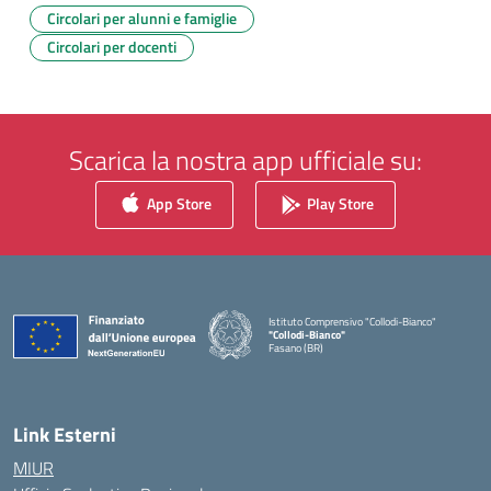
Circolari per alunni e famiglie
Circolari per docenti
Scarica la nostra app ufficiale su:
App Store
Play Store
Istituto Comprensivo "Collodi-Bianco"
"Collodi-Bianco"
Fasano (BR)
— Visita la pagina iniziale della scuola
Link Esterni
MIUR