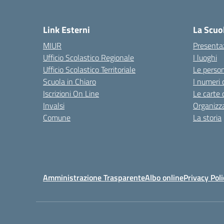
— 
Link Esterni
La Scuo
MIUR
Presenta
Ufficio Scolastico Regionale
I luoghi
Ufficio Scolastico Territoriale
Le perso
Scuola in Chiaro
I numeri 
Iscrizioni On Line
Le carte 
Invalsi
Organizz
Comune
La storia
Amministrazione Trasparente
Albo online
Privacy Poli