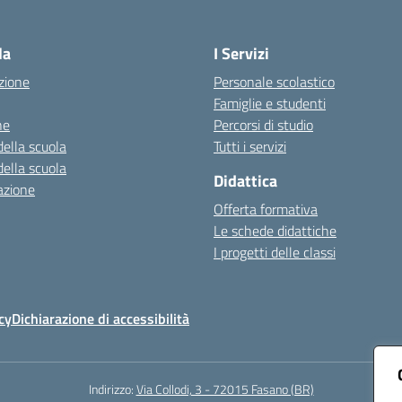
Visita la pagina iniziale della scuola
la
I Servizi
zione
Personale scolastico
Famiglie e studenti
ne
Percorsi di studio
della scuola
Tutti i servizi
della scuola
Didattica
azione
Offerta formativa
Le schede didattiche
I progetti delle classi
cy
Dichiarazione di accessibilità
Indirizzo:
Via Collodi, 3 - 72015 Fasano (BR)