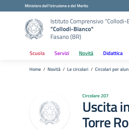
Vai ai contenuti
Vai al menu di navigazione
Vai al footer
Ministero dell'Istruzione e del Merito
Istituto Comprensivo "Collodi-
"Collodi-Bianco"
Fasano (BR)
Scuola
Servizi
Novità
Didattica
Home
Novità
Le circolari
Circolari per alun
Circolare 207
Uscita i
Torre Ro