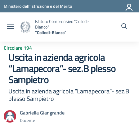
Vai ai contenuti
Vai al menu di navigazione
Vai al footer
Ministero dell'Istruzione e del Merito
Istituto Comprensivo "Collodi-
Bianco"
"Collodi-Bianco"
Circolare 194
Uscita in azienda agricola
“Lamapecora”- sez.B plesso
Sampietro
Uscita in azienda agricola “Lamapecora”- sez.B
plesso Sampietro
Gabriella Giangrande
Docente