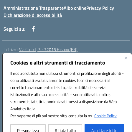
Amministrazione Trasparente
Albo online
Privacy Policy
Dichiarazione di accessibilità
Seguici su:
Indirizzo:
Via Collodi, 3 - 72015 Fasano (BR)
Centralino:
0804413007
Email:
bric839004@istruzione.it
Posta elettronica certificata (PEC):
Cookies e altri strumenti di tracciamento
bric839004@pec.istruzione.it
Codice fiscale: 90059320748
Il nostro Istituto non utilizza strumenti di profilazione degli utenti -
Codice meccanografico:
BRIC839004
sono utilizzati esclusivamente cookies tecnici necessari al
Codice Indice delle Pubbliche Amministrazioni (IPA): istsc_bree02200r
corretto funzionamento del sito, alla fruibilità dei servizi
Codice unico di fatturazione (CUF): MIL3BD
istituzionali e alla sua accessibilità – sono utilizzati, inoltre,
strumenti statistici anonimizzati messi a disposizione da Web
Analytics Italia.
Hosting & Powered by 3D Solution S.r.l.
Per saperne di più sul nostro sito, consulta la ns.
Cookie Policy.
Concept & Design by Designers Italia
Personalizza
Rifiuta tutto
Accettare tutto