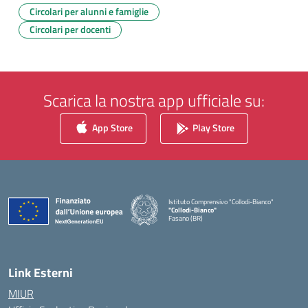
Circolari per alunni e famiglie
Circolari per docenti
Scarica la nostra app ufficiale su:
App Store
Play Store
Istituto Comprensivo "Collodi-Bianco"
"Collodi-Bianco"
Fasano (BR)
— Visita la pagina iniziale della scuola
Link Esterni
MIUR