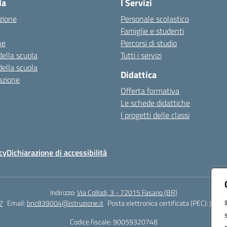
la
I Servizi
zione
Personale scolastico
Famiglie e studenti
ne
Percorsi di studio
della scuola
Tutti i servizi
della scuola
Didattica
azione
Offerta formativa
Le schede didattiche
I progetti delle classi
cy
Dichiarazione di accessibilità
Indirizzo:
Via Collodi, 3 - 72015 Fasano (BR)
7
Email:
bric839004@istruzione.it
Posta elettronica certificata (PEC):
bric8
Codice fiscale: 90059320748