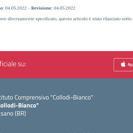
o:
04.05.2022
-
Revisione:
04.05.2022
ove diversamente specificato, questo articolo è stato rilasciato sott
iciale su:
App
tituto Comprensivo "Collodi-Bianco"
Collodi-Bianco"
asano (BR)
Visita la pagina iniziale della scuola