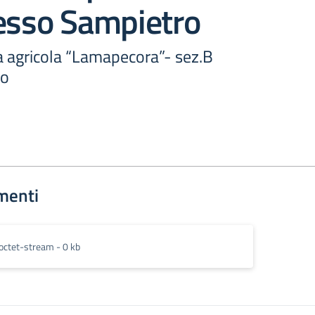
lesso Sampietro
a agricola “Lamapecora”- sez.B
ro
menti
octet-stream - 0 kb