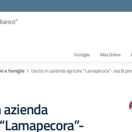
Bianco"
Famiglie
Albo Online
ni e famiglie
Uscita in azienda agricola “Lamapecora”- sez.B pl
n azienda
a “Lamapecora”-