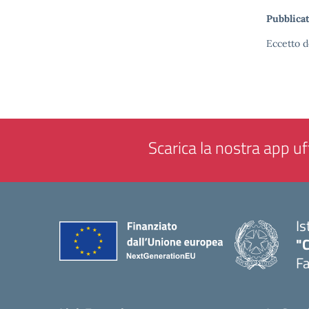
Pubblicat
Eccetto d
Scarica la nostra app uff
Is
"
F
— 