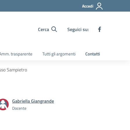
Accedi
Cerca
Seguici su:
Amm. trasparente
Tutti gli argomenti
Contatti
esso Sampietro
Gabriella Giangrande
Docente