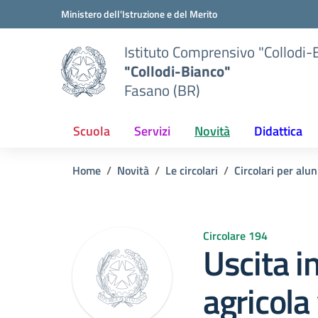
Vai ai contenuti
Vai al menu di navigazione
Vai al footer
Ministero dell'Istruzione e del Merito
Istituto Comprensivo "Collodi-
"Collodi-Bianco"
Fasano (BR)
Scuola
Servizi
Novità
Didattica
Home
Novità
Le circolari
Circolari per alun
Circolare 194
Uscita i
agricol