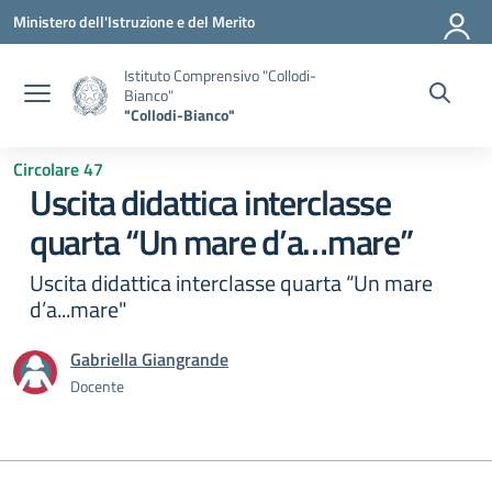
Vai ai contenuti
Vai al menu di navigazione
Vai al footer
Ministero dell'Istruzione e del Merito
Istituto Comprensivo "Collodi-
Bianco"
"Collodi-Bianco"
Circolare 47
Uscita didattica interclasse
quarta “Un mare d’a…mare”
Uscita didattica interclasse quarta “Un mare
d’a...mare"
Gabriella Giangrande
Docente