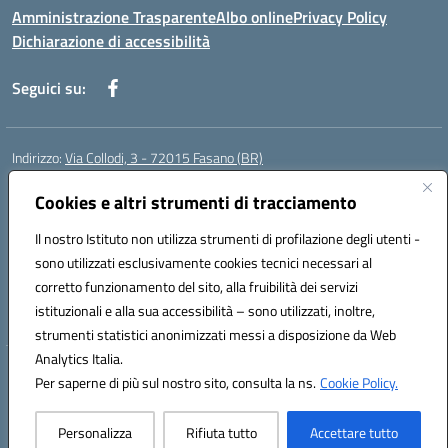
Amministrazione Trasparente
Albo online
Privacy Policy
Dichiarazione di accessibilità
Seguici su:
Indirizzo:
Via Collodi, 3 - 72015 Fasano (BR)
Centralino:
0804413007
Email:
bric839004@istruzione.it
Posta elettronica certificata (PEC):
Cookies e altri strumenti di tracciamento
bric839004@pec.istruzione.it
Codice fiscale: 90059320748
Il nostro Istituto non utilizza strumenti di profilazione degli utenti -
Codice meccanografico:
BRIC839004
sono utilizzati esclusivamente cookies tecnici necessari al
Codice Indice delle Pubbliche Amministrazioni (IPA): istsc_bree02200r
corretto funzionamento del sito, alla fruibilità dei servizi
Codice unico di fatturazione (CUF): MIL3BD
istituzionali e alla sua accessibilità – sono utilizzati, inoltre,
strumenti statistici anonimizzati messi a disposizione da Web
Analytics Italia.
Hosting & Powered by 3D Solution S.r.l.
Per saperne di più sul nostro sito, consulta la ns.
Cookie Policy.
Concept & Design by Designers Italia
Personalizza
Rifiuta tutto
Accettare tutto