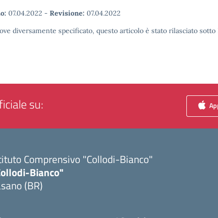
o:
07.04.2022
-
Revisione:
07.04.2022
ove diversamente specificato, questo articolo è stato rilasciato sott
iciale su:
App
tituto Comprensivo "Collodi-Bianco"
Collodi-Bianco"
asano (BR)
Visita la pagina iniziale della scuola