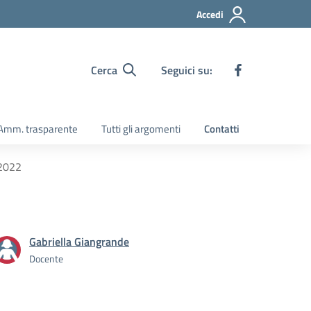
Accedi
Cerca
Seguici su:
Amm. trasparente
Tutti gli argomenti
Contatti
 2022
Gabriella Giangrande
Docente