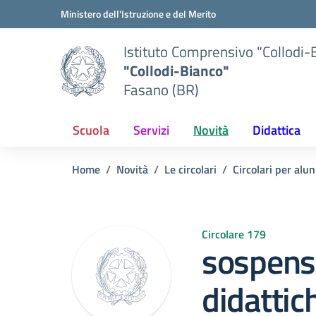
Vai ai contenuti
Vai al menu di navigazione
Vai al footer
Ministero dell'Istruzione e del Merito
Istituto Comprensivo "Collodi-
"Collodi-Bianco"
Fasano (BR)
Scuola
Servizi
Novità
Didattica
Home
Novità
Le circolari
Circolari per alun
Circolare 179
sospensi
didattic