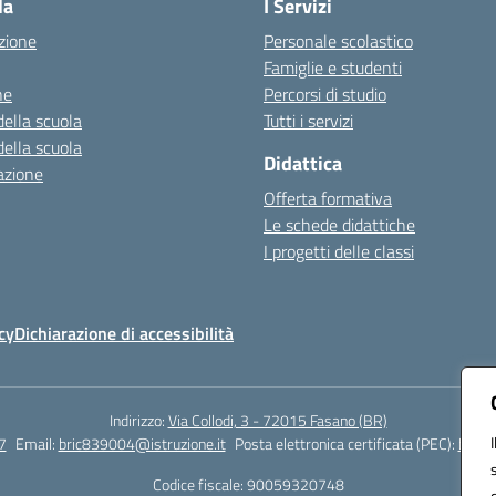
la
I Servizi
zione
Personale scolastico
Famiglie e studenti
ne
Percorsi di studio
della scuola
Tutti i servizi
della scuola
Didattica
azione
Offerta formativa
Le schede didattiche
I progetti delle classi
cy
Dichiarazione di accessibilità
Indirizzo:
Via Collodi, 3 - 72015 Fasano (BR)
7
Email:
bric839004@istruzione.it
Posta elettronica certificata (PEC):
bric8
Codice fiscale: 90059320748