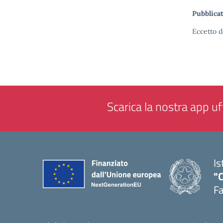
Pubblicat
Eccetto d
Scarica la nostra app uff
Is
"
F
— 