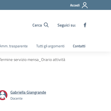
Accedi
Cerca
Seguici su:
Amm. trasparente
Tutti gli argomenti
Contatti
_Termine servizio mensa_Orario attività
Gabriella Giangrande
Docente