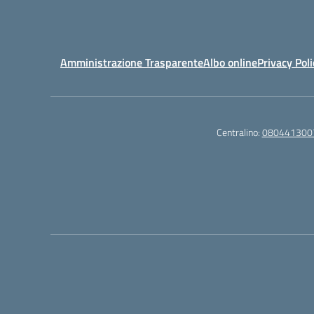
Amministrazione Trasparente
Albo online
Privacy Poli
Centralino:
080441300