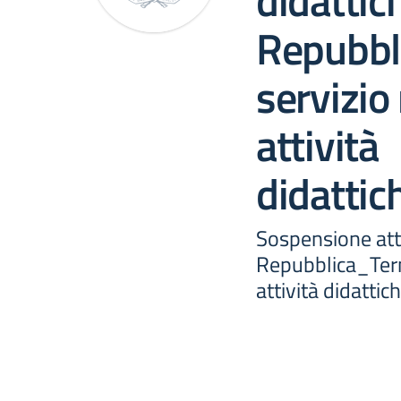
didattic
Repubbl
servizi
attività
didatti
Sospensione atti
Repubblica_Ter
attività didatt