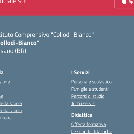
iciale su:
App
tituto Comprensivo "Collodi-Bianco"
Collodi-Bianco"
asano (BR)
Visita la pagina iniziale della scuola
la
I Servizi
zione
Personale scolastico
Famiglie e studenti
ne
Percorsi di studio
della scuola
Tutti i servizi
della scuola
Didattica
azione
Offerta formativa
Le schede didattiche