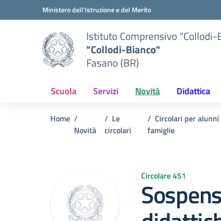
Vai ai contenuti
Vai al menu di navigazione
Vai al footer
Ministero dell'Istruzione e del Merito
Istituto Comprensivo "Collodi-
"Collodi-Bianco"
Fasano (BR)
Scuola
Servizi
Novità
Didattica
Home
Le
Circolari per alunni
Novità
circolari
famiglie
Circolare 451
Sospensi