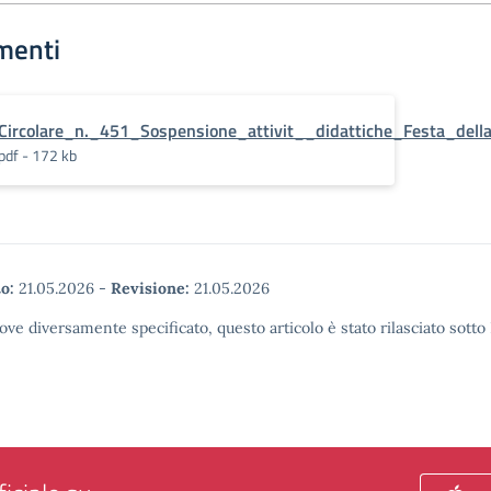
menti
Circolare_n._451_Sospensione_attivit__didattiche_Festa_del
pdf - 172 kb
o:
21.05.2026
-
Revisione:
21.05.2026
ove diversamente specificato, questo articolo è stato rilasciato sott