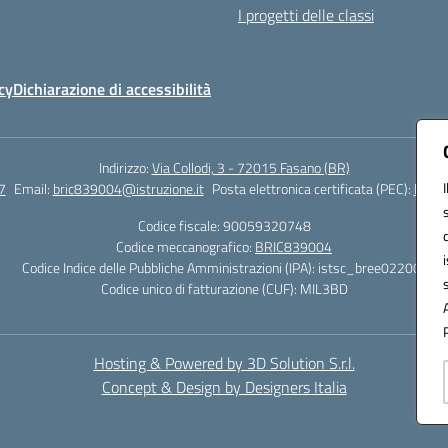
I progetti delle classi
cy
Dichiarazione di accessibilità
Indirizzo:
Via Collodi, 3 - 72015 Fasano (BR)
7
Email:
bric839004@istruzione.it
Posta elettronica certificata (PEC):
bric8
Codice fiscale: 90059320748
Codice meccanografico:
BRIC839004
Codice Indice delle Pubbliche Amministrazioni (IPA): istsc_bree02200r
Codice unico di fatturazione (CUF): MIL3BD
Hosting & Powered by 3D Solution S.r.l.
Concept & Design by Designers Italia