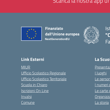
Scarica la nostra app uff
Is
"
F
— 
Link Esterni
La Scuo
MIUR
Presenta
Ufficio Scolastico Regionale
I luoghi
Ufficio Scolastico Territoriale
Le perso
Scuola in Chiaro
I numeri 
Iscrizioni On Line
Le carte 
Invalsi
Organizz
Comune
La storia