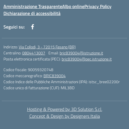
Amministrazione Trasparente
Albo online
Privacy Policy
Dichiarazione di accessibilità
Seguici su:
Indirizzo:
Via Collodi, 3 - 72015 Fasano (BR)
Centralino:
0804413007
Email:
bric839004@istruzione.it
Posta elettronica certificata (PEC):
bric839004@pec.istruzione.it
Codice fiscale: 90059320748
Codice meccanografico:
BRIC839004
Codice Indice delle Pubbliche Amministrazioni (IPA): istsc_bree02200r
Codice unico di fatturazione (CUF): MIL3BD
Hosting & Powered by 3D Solution S.r.l.
Concept & Design by Designers Italia