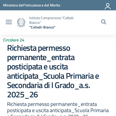
Vai ai contenuti
Vai al menu di navigazione
Vai al footer
Ministero dell'Istruzione e del Merito
Istituto Comprensivo "Collodi-
Bianco"
"Collodi-Bianco"
Circolare 24
Richiesta permesso
permanente_entrata
posticipata e uscita
anticipata_Scuola Primaria e
Secondaria di I Grado_a.s.
2025_26
Richiesta permesso permanente_entrata
posticipata e uscita anticipata_Scuola Primaria