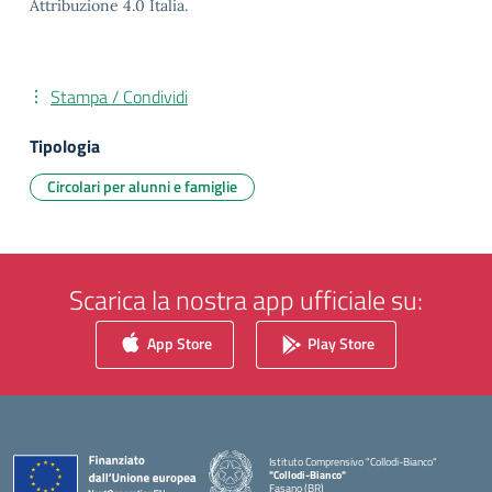
Attribuzione 4.0 Italia.
Stampa / Condividi
Tipologia
Circolari per alunni e famiglie
Scarica la nostra app ufficiale su:
App Store
Play Store
Istituto Comprensivo "Collodi-Bianco"
"Collodi-Bianco"
Fasano (BR)