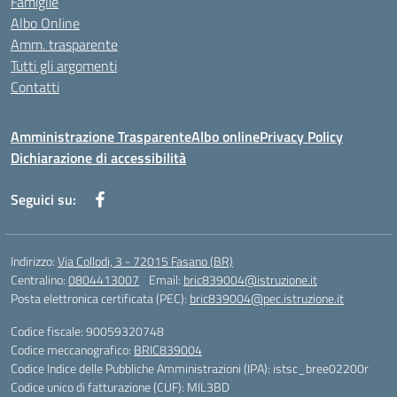
Famiglie
Albo Online
Amm. trasparente
Tutti gli argomenti
Contatti
Amministrazione Trasparente
Albo online
Privacy Policy
Dichiarazione di accessibilità
Seguici su:
Indirizzo:
Via Collodi, 3 - 72015 Fasano (BR)
Centralino:
0804413007
Email:
bric839004@istruzione.it
Posta elettronica certificata (PEC):
bric839004@pec.istruzione.it
Codice fiscale: 90059320748
Codice meccanografico:
BRIC839004
Codice Indice delle Pubbliche Amministrazioni (IPA): istsc_bree02200r
Codice unico di fatturazione (CUF): MIL3BD