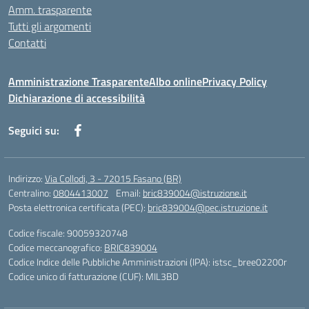
Amm. trasparente
Tutti gli argomenti
Contatti
Amministrazione Trasparente
Albo online
Privacy Policy
Dichiarazione di accessibilità
Seguici su:
Indirizzo:
Via Collodi, 3 - 72015 Fasano (BR)
Centralino:
0804413007
Email:
bric839004@istruzione.it
Posta elettronica certificata (PEC):
bric839004@pec.istruzione.it
Codice fiscale: 90059320748
Codice meccanografico:
BRIC839004
Codice Indice delle Pubbliche Amministrazioni (IPA): istsc_bree02200r
Codice unico di fatturazione (CUF): MIL3BD