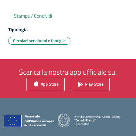
Stampa / Condividi
Tipologia
Circolari per alunni e famiglie
Scarica la nostra app ufficiale su:
App Store
Play Store
Istituto Comprensivo "Collodi-Bianco"
"Collodi-Bianco"
Fasano (BR)
— Visita la pagina iniziale della scuola