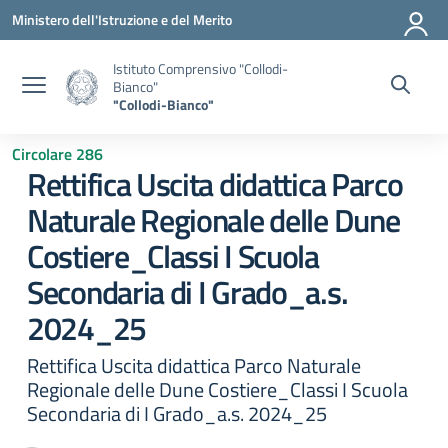
Vai ai contenuti
Vai al menu di navigazione
Vai al footer
Ministero dell'Istruzione e del Merito
Istituto Comprensivo "Collodi-
Bianco"
"Collodi-Bianco"
Circolare 286
Rettifica Uscita didattica Parco
Naturale Regionale delle Dune
Costiere_Classi I Scuola
Secondaria di I Grado_a.s.
2024_25
Rettifica Uscita didattica Parco Naturale
Regionale delle Dune Costiere_Classi I Scuola
Secondaria di I Grado_a.s. 2024_25