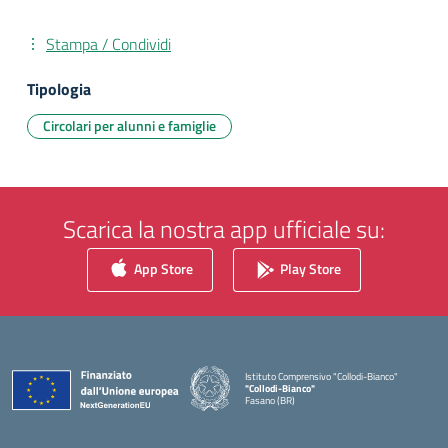
Stampa / Condividi
Tipologia
Circolari per alunni e famiglie
Scarica la nostra app ufficiale su:
App Store
Play Store
Istituto Comprensivo "Collodi-Bianco"
"Collodi-Bianco"
Fasano (BR)
— Visita la pagina iniziale della scuola