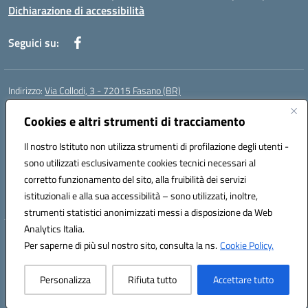
Dichiarazione di accessibilità
Seguici su:
Indirizzo:
Via Collodi, 3 - 72015 Fasano (BR)
Centralino:
0804413007
Email:
bric839004@istruzione.it
Posta elettronica certificata (PEC):
Cookies e altri strumenti di tracciamento
bric839004@pec.istruzione.it
Codice fiscale: 90059320748
Il nostro Istituto non utilizza strumenti di profilazione degli utenti -
Codice meccanografico:
BRIC839004
sono utilizzati esclusivamente cookies tecnici necessari al
Codice Indice delle Pubbliche Amministrazioni (IPA): istsc_bree02200r
corretto funzionamento del sito, alla fruibilità dei servizi
Codice unico di fatturazione (CUF): MIL3BD
istituzionali e alla sua accessibilità – sono utilizzati, inoltre,
strumenti statistici anonimizzati messi a disposizione da Web
Analytics Italia.
Hosting & Powered by 3D Solution S.r.l.
Per saperne di più sul nostro sito, consulta la ns.
Cookie Policy.
Concept & Design by Designers Italia
Personalizza
Rifiuta tutto
Accettare tutto