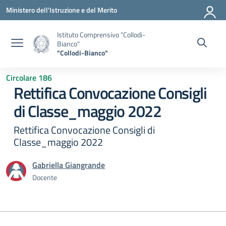
Vai ai contenuti
Vai al menu di navigazione
Vai al footer
Ministero dell'Istruzione e del Merito
Istituto Comprensivo "Collodi-
Bianco"
"Collodi-Bianco"
Circolare 186
Rettifica Convocazione Consigli
di Classe_maggio 2022
Rettifica Convocazione Consigli di
Classe_maggio 2022
Gabriella Giangrande
Docente