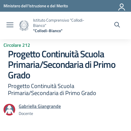
Vai ai contenuti
Vai al menu di navigazione
Vai al footer
Ministero dell'Istruzione e del Merito
Istituto Comprensivo "Collodi-
Bianco"
"Collodi-Bianco"
Circolare 212
Progetto Continuità Scuola
Primaria/Secondaria di Primo
Grado
Progetto Continuità Scuola
Primaria/Secondaria di Primo Grado
Gabriella Giangrande
Docente