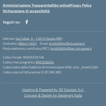
Amministrazione Trasparente
Albo online
Privacy Policy
Dichiarazione di accessibilità
Seguici su:
Indirizzo:
Via Collodi, 3 - 72015 Fasano (BR)
Centralino:
0804413007
Email:
bric839004@istruzione.it
Posta elettronica certificata (PEC):
bric839004@pec.istruzione.it
Codice fiscale: 90059320748
Codice meccanografico:
BRIC839004
Codice Indice delle Pubbliche Amministrazioni (IPA): istsc_bree02200r
Codice unico di fatturazione (CUF): MIL3BD
Hosting & Powered by 3D Solution S.r.l.
Concept & Design by Designers Italia