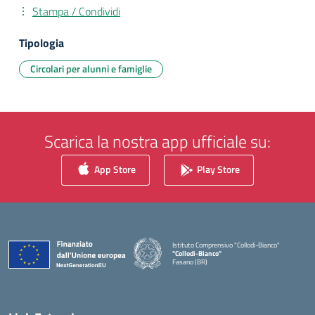
Stampa / Condividi
Tipologia
Circolari per alunni e famiglie
Scarica la nostra app ufficiale su:
App Store
Play Store
Istituto Comprensivo "Collodi-Bianco"
"Collodi-Bianco"
Fasano (BR)
— Visita la pagina iniziale della scuola