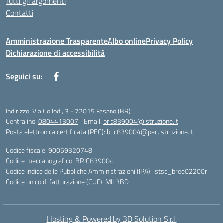
Tutti gli argomenti
Contatti
Amministrazione Trasparente
Albo online
Privacy Policy
Dichiarazione di accessibilità
Seguici su:
Indirizzo:
Via Collodi, 3 - 72015 Fasano (BR)
Centralino:
0804413007
Email:
bric839004@istruzione.it
Posta elettronica certificata (PEC):
bric839004@pec.istruzione.it
Codice fiscale: 90059320748
Codice meccanografico:
BRIC839004
Codice Indice delle Pubbliche Amministrazioni (IPA): istsc_bree02200r
Codice unico di fatturazione (CUF): MIL3BD
Hosting & Powered by 3D Solution S.r.l.