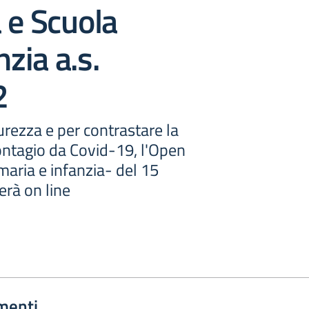
 e Scuola
nzia a.s.
2
curezza e per contrastare la
ontagio da Covid-19, l'Open
maria e infanzia- del 15
erà on line
menti