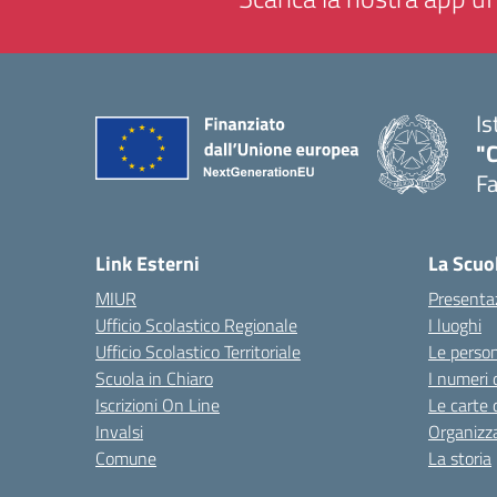
Is
"
F
— 
Link Esterni
La Scuo
MIUR
Presenta
Ufficio Scolastico Regionale
I luoghi
Ufficio Scolastico Territoriale
Le perso
Scuola in Chiaro
I numeri 
Iscrizioni On Line
Le carte 
Invalsi
Organizz
Comune
La storia