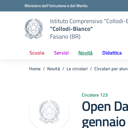
Vai ai contenuti
Vai al menu di navigazione
Vai al footer
Ministero dell'Istruzione e del Merito
Istituto Comprensivo "Collodi-
"Collodi-Bianco"
Fasano (BR)
Scuola
Servizi
Novità
Didattica
Home
Novità
Le circolari
Circolari per alun
Circolare 123
Open Da
gennaio