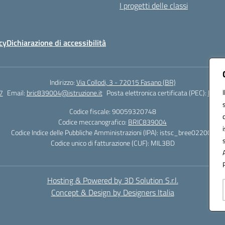
I progetti delle classi
cy
Dichiarazione di accessibilità
Indirizzo:
Via Collodi, 3 - 72015 Fasano (BR)
7
Email:
bric839004@istruzione.it
Posta elettronica certificata (PEC):
bric8
Codice fiscale: 90059320748
Codice meccanografico:
BRIC839004
Codice Indice delle Pubbliche Amministrazioni (IPA): istsc_bree02200r
Codice unico di fatturazione (CUF): MIL3BD
Hosting & Powered by 3D Solution S.r.l.
Concept & Design by Designers Italia