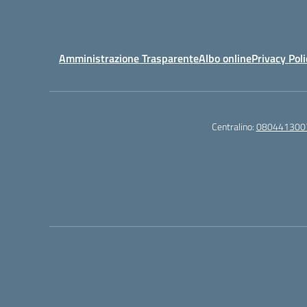
Amministrazione Trasparente
Albo online
Privacy Poli
Centralino:
080441300