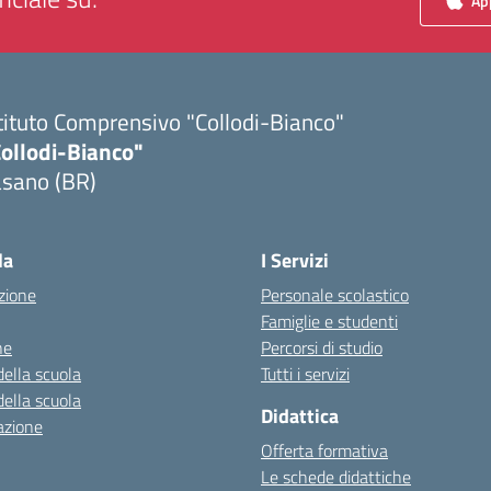
App
tituto Comprensivo "Collodi-Bianco"
Collodi-Bianco"
asano (BR)
Visita la pagina iniziale della scuola
la
I Servizi
zione
Personale scolastico
Famiglie e studenti
ne
Percorsi di studio
della scuola
Tutti i servizi
della scuola
Didattica
azione
Offerta formativa
Le schede didattiche