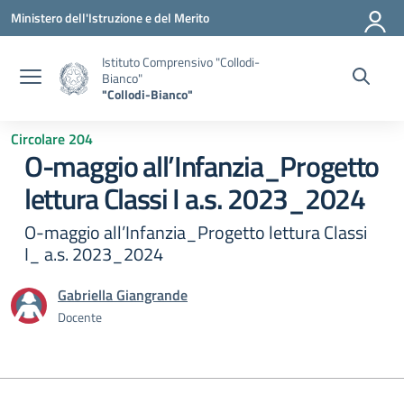
Vai ai contenuti
Vai al menu di navigazione
Vai al footer
Ministero dell'Istruzione e del Merito
Istituto Comprensivo "Collodi-
Bianco"
"Collodi-Bianco"
Circolare 204
O-maggio all’Infanzia_Progetto
lettura Classi I a.s. 2023_2024
O-maggio all’Infanzia_Progetto lettura Classi
I_ a.s. 2023_2024
Gabriella Giangrande
Docente