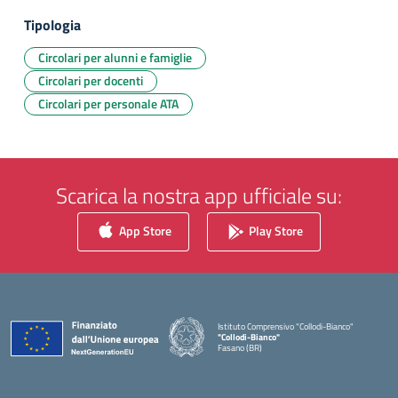
Tipologia
Circolari per alunni e famiglie
Circolari per docenti
Circolari per personale ATA
Scarica la nostra app ufficiale su:
App Store
Play Store
Istituto Comprensivo "Collodi-Bianco"
"Collodi-Bianco"
Fasano (BR)
— Visita la pagina iniziale della scuola