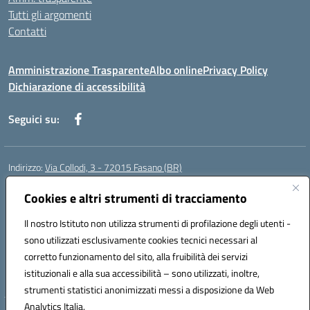
Tutti gli argomenti
Contatti
Amministrazione Trasparente
Albo online
Privacy Policy
Dichiarazione di accessibilità
Seguici su:
Indirizzo:
Via Collodi, 3 - 72015 Fasano (BR)
Centralino:
0804413007
Email:
bric839004@istruzione.it
Posta elettronica certificata (PEC):
Cookies e altri strumenti di tracciamento
bric839004@pec.istruzione.it
Codice fiscale: 90059320748
Il nostro Istituto non utilizza strumenti di profilazione degli utenti -
Codice meccanografico:
BRIC839004
sono utilizzati esclusivamente cookies tecnici necessari al
Codice Indice delle Pubbliche Amministrazioni (IPA): istsc_bree02200r
corretto funzionamento del sito, alla fruibilità dei servizi
Codice unico di fatturazione (CUF): MIL3BD
istituzionali e alla sua accessibilità – sono utilizzati, inoltre,
strumenti statistici anonimizzati messi a disposizione da Web
Analytics Italia.