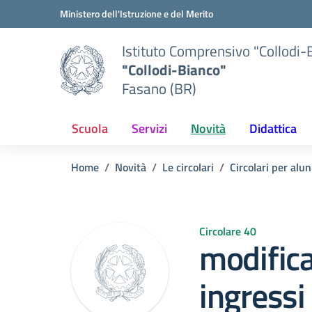
Vai ai contenuti
Vai al menu di navigazione
Vai al footer
Ministero dell'Istruzione e del Merito
Istituto Comprensivo "Collodi-
"Collodi-Bianco"
Fasano (BR)
Scuola
Servizi
Novità
Didattica
Home
Novità
Le circolari
Circolari per alun
Circolare 40
modifica
ingressi 