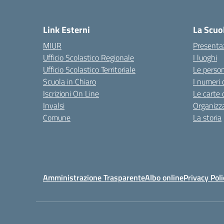
— 
Link Esterni
La Scuo
MIUR
Presenta
Ufficio Scolastico Regionale
I luoghi
Ufficio Scolastico Territoriale
Le perso
Scuola in Chiaro
I numeri 
Iscrizioni On Line
Le carte 
Invalsi
Organizz
Comune
La storia
Amministrazione Trasparente
Albo online
Privacy Poli