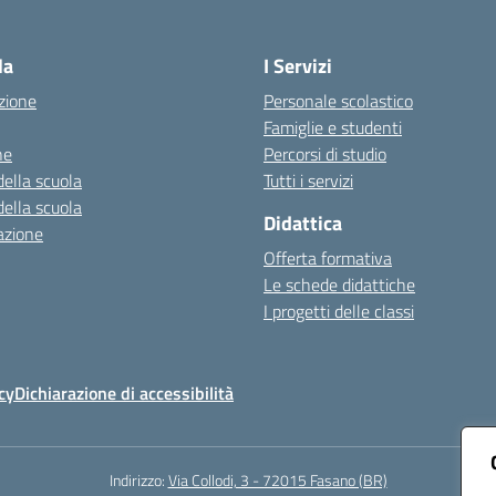
Visita la pagina iniziale della scuola
la
I Servizi
zione
Personale scolastico
Famiglie e studenti
ne
Percorsi di studio
della scuola
Tutti i servizi
della scuola
Didattica
azione
Offerta formativa
Le schede didattiche
I progetti delle classi
cy
Dichiarazione di accessibilità
Indirizzo:
Via Collodi, 3 - 72015 Fasano (BR)