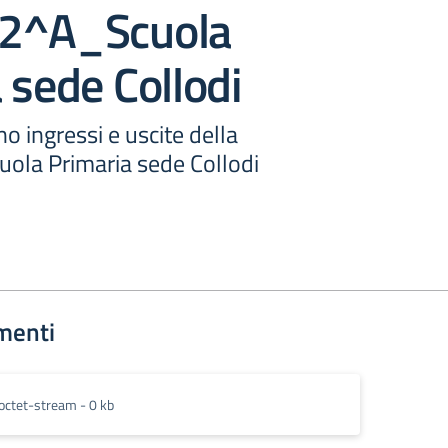
2^A_Scuola
 sede Collodi
o ingressi e uscite della
la Primaria sede Collodi
menti
octet-stream - 0 kb