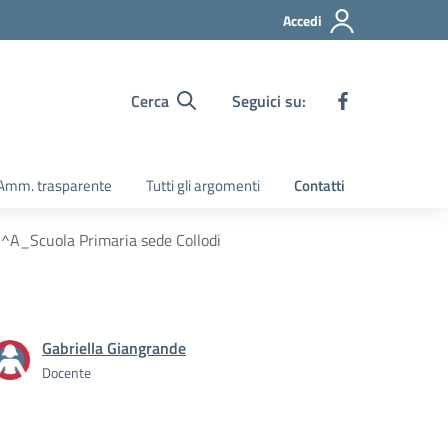
Accedi
Cerca
Seguici su:
Amm. trasparente
Tutti gli argomenti
Contatti
 2^A_Scuola Primaria sede Collodi
Gabriella Giangrande
Docente