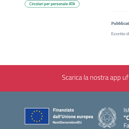
Circolari per personale ATA
Pubblicat
Eccetto d
Scarica la nostra app uff
Is
"
F