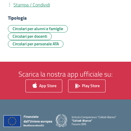
Stampa / Condividi
Tipologia
Circolari per alunni e famiglie
Circolari per docenti
Circolari per personale ATA
Scarica la nostra app ufficiale su:
App Store
Play Store
Istituto Comprensivo "Collodi-Bianco"
"Collodi-Bianco"
Fasano (BR)
— Visita la pagina iniziale della scuola