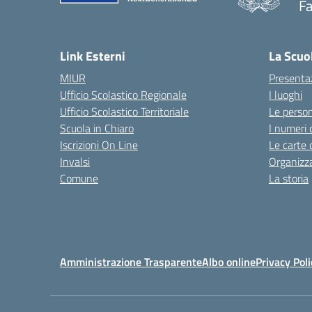
F
— 
Link Esterni
La Scuo
MIUR
Presenta
Ufficio Scolastico Regionale
I luoghi
Ufficio Scolastico Territoriale
Le perso
Scuola in Chiaro
I numeri 
Iscrizioni On Line
Le carte 
Invalsi
Organizz
Comune
La storia
Amministrazione Trasparente
Albo online
Privacy Poli