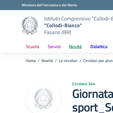
Vai ai contenuti
Vai al menu di navigazione
Vai al footer
Ministero dell'Istruzione e del Merito
Istituto Comprensivo "Collodi-
"Collodi-Bianco"
Fasano (BR)
Scuola
Servizi
Novità
Didattica
Home
Novità
Le circolari
Circolari per alun
Circolare 344
Giornata
sport_S