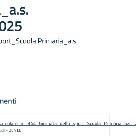
_a.s.
025
sport_Scuola Primaria_a.s.
menti
Circolare_n._344_Giornata_dello_sport_Scuola_Primaria_a.s.
pdf - 254 kb