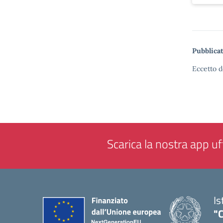
Pubblicat
Eccetto d
Scarica la nostra app uff
Is
"