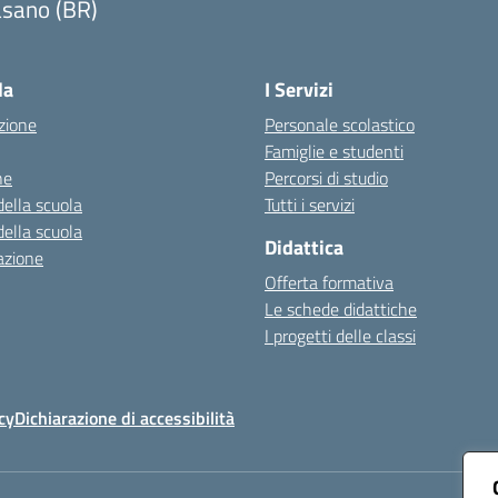
asano (BR)
Visita la pagina iniziale della scuola
la
I Servizi
zione
Personale scolastico
Famiglie e studenti
ne
Percorsi di studio
della scuola
Tutti i servizi
della scuola
Didattica
azione
Offerta formativa
Le schede didattiche
I progetti delle classi
cy
Dichiarazione di accessibilità