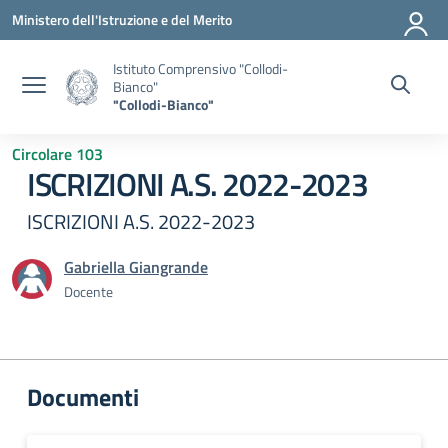
Vai ai contenuti
Vai al menu di navigazione
Vai al footer
Ministero dell'Istruzione e del Merito
Istituto Comprensivo "Collodi-
Bianco"
"Collodi-Bianco"
Circolare 103
ISCRIZIONI A.S. 2022-2023
ISCRIZIONI A.S. 2022-2023
Gabriella Giangrande
Docente
Documenti