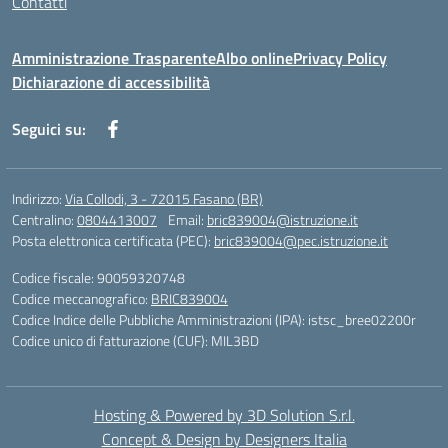
Contatti
Amministrazione Trasparente
Albo online
Privacy Policy
Dichiarazione di accessibilità
Seguici su:
Indirizzo:
Via Collodi, 3 - 72015 Fasano (BR)
Centralino:
0804413007
Email:
bric839004@istruzione.it
Posta elettronica certificata (PEC):
bric839004@pec.istruzione.it
Codice fiscale: 90059320748
Codice meccanografico:
BRIC839004
Codice Indice delle Pubbliche Amministrazioni (IPA): istsc_bree02200r
Codice unico di fatturazione (CUF): MIL3BD
Hosting & Powered by 3D Solution S.r.l.
Concept & Design by Designers Italia