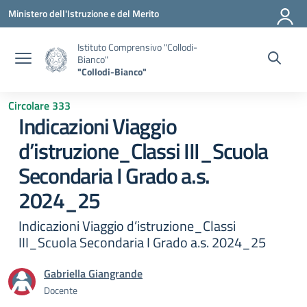
Vai ai contenuti
Vai al menu di navigazione
Vai al footer
Ministero dell'Istruzione e del Merito
Istituto Comprensivo "Collodi-
Bianco"
"Collodi-Bianco"
Circolare 333
Indicazioni Viaggio
d’istruzione_Classi III_Scuola
Secondaria I Grado a.s.
2024_25
Indicazioni Viaggio d’istruzione_Classi
III_Scuola Secondaria I Grado a.s. 2024_25
Gabriella Giangrande
Docente