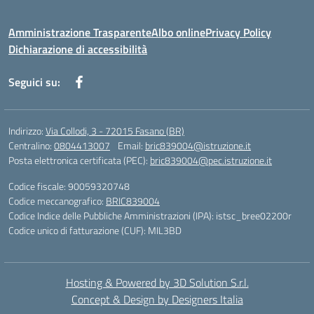
Amministrazione Trasparente
Albo online
Privacy Policy
Dichiarazione di accessibilità
Seguici su:
Indirizzo:
Via Collodi, 3 - 72015 Fasano (BR)
Centralino:
0804413007
Email:
bric839004@istruzione.it
Posta elettronica certificata (PEC):
bric839004@pec.istruzione.it
Codice fiscale: 90059320748
Codice meccanografico:
BRIC839004
Codice Indice delle Pubbliche Amministrazioni (IPA): istsc_bree02200r
Codice unico di fatturazione (CUF): MIL3BD
Hosting & Powered by 3D Solution S.r.l.
Concept & Design by Designers Italia