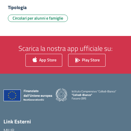
Tipologia
Circolari per alunni e famiglie
Scarica la nostra app ufficiale su:
App Store
Play Store
Istituto Comprensivo "Collodi-Bianco"
"Collodi-Bianco"
Fasano (BR)
— Visita la pagina iniziale della scuola
Link Esterni
MIUR