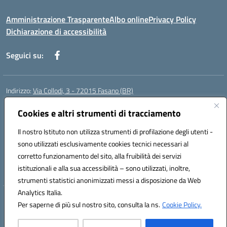
Amministrazione Trasparente
Albo online
Privacy Policy
Dichiarazione di accessibilità
Seguici su:
Indirizzo:
Via Collodi, 3 - 72015 Fasano (BR)
Centralino:
0804413007
Email:
bric839004@istruzione.it
Posta elettronica certificata (PEC):
Cookies e altri strumenti di tracciamento
bric839004@pec.istruzione.it
Codice fiscale: 90059320748
Il nostro Istituto non utilizza strumenti di profilazione degli utenti -
Codice meccanografico:
BRIC839004
sono utilizzati esclusivamente cookies tecnici necessari al
Codice Indice delle Pubbliche Amministrazioni (IPA): istsc_bree02200r
corretto funzionamento del sito, alla fruibilità dei servizi
Codice unico di fatturazione (CUF): MIL3BD
istituzionali e alla sua accessibilità – sono utilizzati, inoltre,
strumenti statistici anonimizzati messi a disposizione da Web
Analytics Italia.
Hosting & Powered by 3D Solution S.r.l.
Per saperne di più sul nostro sito, consulta la ns.
Cookie Policy.
Concept & Design by Designers Italia