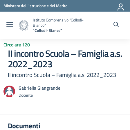
Vai ai contenuti
Vai al menu di navigazione
Vai al footer
Ministero dell'Istruzione e del Merito
Istituto Comprensivo "Collodi-
Bianco"
"Collodi-Bianco"
Circolare 120
II incontro Scuola – Famiglia a.s.
2022_2023
II incontro Scuola – Famiglia a.s. 2022_2023
Gabriella Giangrande
Docente
Documenti